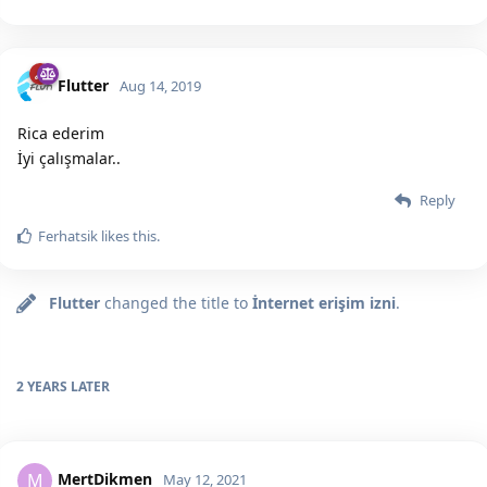
Flutter
Aug 14, 2019
Rica ederim
İyi çalışmalar..
Reply
Ferhatsik
likes this.
Flutter
changed the title to
İnternet erişim izni
.
2 YEARS
LATER
MertDikmen
M
May 12, 2021