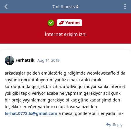
7
of
8
posts
Yardım
İnternet erişim izni
Ferhatsik
Aug 14, 2019
arkadaşlar pc den emülatörle girdiğimde webviewscaffold da
sayfamı görüntülüyorum yanlız cihaza apk olarak
kurduğumda gerçek bir cihaza wifiyi görmüyor sanki internet
yok gibi tepki veriyor acaba ne yapmam gerekiyor acil çünki
bir proje yayınlamam gerekiyo bi kaç güne kadar şimdiden
teşekkürler eğer yardımcı olucak varsa özelden
ferhat.0772.fs@gmail.com
a mesaj gönderebilirler yada link
Reply