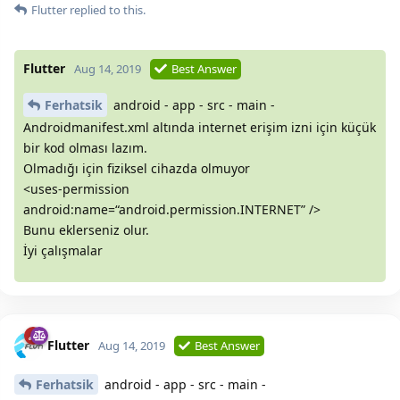
Flutter
replied to this.
Flutter
Aug 14, 2019
Best Answer
Ferhatsik
android - app - src - main -
Androidmanifest.xml altında internet erişim izni için küçük
bir kod olması lazım.
Olmadığı için fiziksel cihazda olmuyor
<uses-permission
android:name=“android.permission.INTERNET” />
Bunu eklerseniz olur.
İyi çalışmalar
Flutter
Aug 14, 2019
Best Answer
Ferhatsik
android - app - src - main -