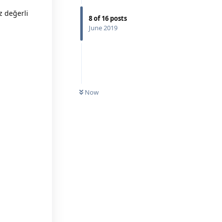
z değerli
8
of
16
posts
June 2019
UNREAD
Now