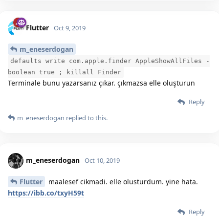
Flutter
Oct 9, 2019
m_eneserdogan
defaults write com.apple.finder AppleShowAllFiles -
boolean true ; killall Finder
Terminale bunu yazarsanız çıkar. çıkmazsa elle oluşturun
Reply
m_eneserdogan
replied to this.
m_eneserdogan
Oct 10, 2019
Flutter
maalesef cikmadi. elle olusturdum. yine hata.
https://ibb.co/txyH59t
Reply