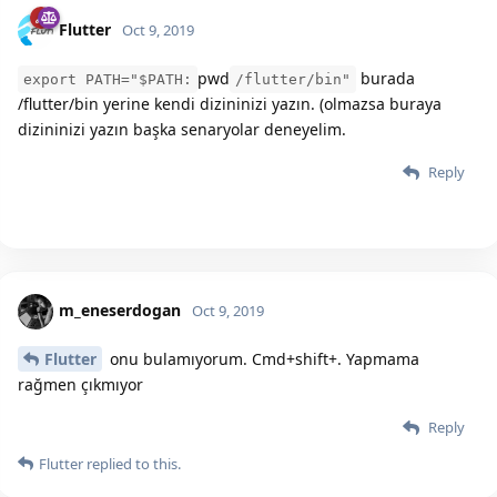
Flutter
Oct 9, 2019
pwd
burada
export PATH="$PATH:
/flutter/bin"
/flutter/bin yerine kendi dizininizi yazın. (olmazsa buraya
dizininizi yazın başka senaryolar deneyelim.
Reply
m_eneserdogan
Oct 9, 2019
Flutter
onu bulamıyorum. Cmd+shift+. Yapmama
rağmen çıkmıyor
Reply
Flutter
replied to this.