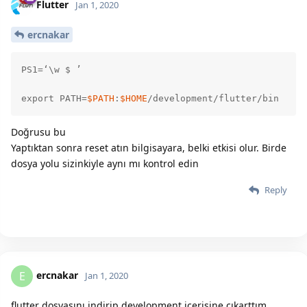
Flutter
Jan 1, 2020
ercnakar
PS1=‘\w $ ’

export
 PATH=
$PATH
:
$HOME
/development/flutter/bin
Doğrusu bu
Yaptıktan sonra reset atın bilgisayara, belki etkisi olur. Birde
dosya yolu sizinkiyle aynı mı kontrol edin
Reply
ercnakar
E
Jan 1, 2020
flutter dosyasını indirip development içerisine çıkarttım