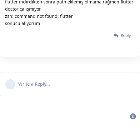
flutter indirdikten sonra path eklemiş olmama rağmen flutter
doctor çalışmıyor.
zsh: command not found: flutter
sonucu alıyorum
Reply
Write a Reply...
Bu sitenin Bütün Hakları Saklıdır. Detaylı bilgi için
iletişime geç
|
2020