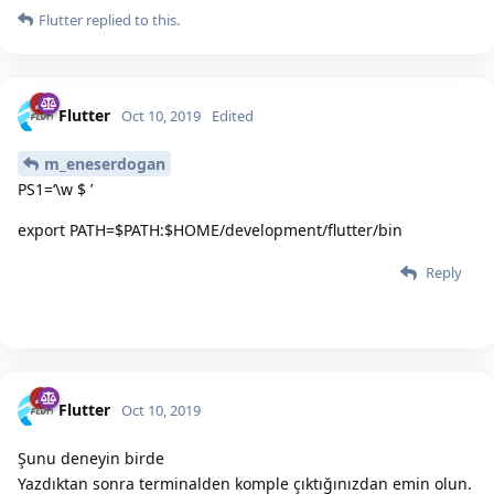
Flutter
replied to this.
Flutter
Oct 10, 2019
Edited
m_eneserdogan
PS1=‘\w $ ’
export PATH=$PATH:$HOME/development/flutter/bin
Reply
Flutter
Oct 10, 2019
Şunu deneyin birde
Yazdıktan sonra terminalden komple çıktığınızdan emin olun.