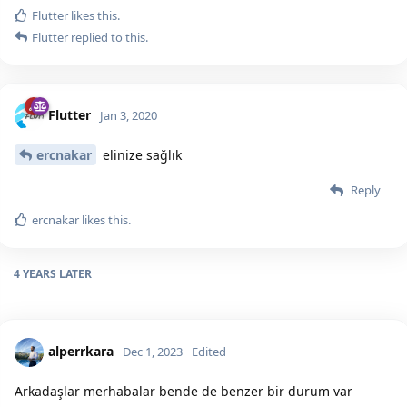
Flutter
likes this.
Flutter
replied to this.
Flutter
Jan 3, 2020
ercnakar
elinize sağlık
Reply
ercnakar
likes this.
4 YEARS
LATER
alperrkara
Dec 1, 2023
Edited
Arkadaşlar merhabalar bende de benzer bir durum var