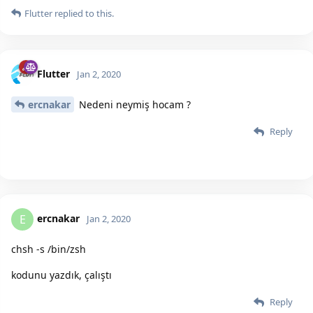
Flutter
replied to this.
Flutter
Jan 2, 2020
ercnakar
Nedeni neymiş hocam ?
Reply
ercnakar
E
Jan 2, 2020
chsh -s /bin/zsh
kodunu yazdık, çalıştı
Reply