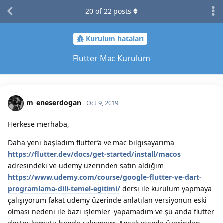
20
of
22
posts
Kurulum hataları
Flutter Mac Kurulum
m_eneserdogan
Oct 9, 2019
Herkese merhaba,
Daha yeni başladım flutter’a ve mac bilgisayarıma
https://flutter.dev/docs/get-started/install/macos
adresindeki ve udemy üzerinden satın aldığım
https://www.udemy.com/course/google-flutter-ve-dart-
programlama-dili-temel-egitimi/
dersi ile kurulum yapmaya
çalışıyorum fakat udemy üzerinde anlatılan versiyonun eski
olması nedeni ile bazı işlemleri yapamadım ve şu anda flutter
doctor komutu bende çalışmıyor. Ancak vscode üzerinden