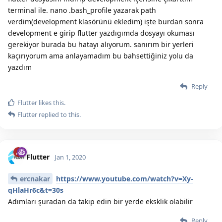
terminal ile. nano .bash_profile yazarak path
verdim(development klasörünü ekledim) işte burdan sonra
development e girip flutter yazdıgımda dosyayı okuması
gerekiyor burada bu hatayı alıyorum. sanırım bir yerleri
kaçırıyorum ama anlayamadım bu bahsettiğiniz yolu da
yazdım
Reply
Flutter
likes this.
Flutter
replied to this.
Flutter
Jan 1, 2020
ercnakar
https://www.youtube.com/watch?v=Xy-
qHlaHr6c&t=30s
Adımları şuradan da takip edin bir yerde eksklik olabilir
Reply