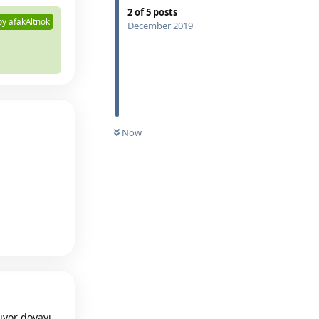
2
of
5
posts
by
afakAltnok
December 2019
UNREAD
Now
Reply
uyor doyayı