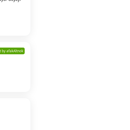
Reply
t by
afakAltnok
Reply
Reply