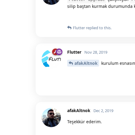
silip baştan kurmak durumunda 
Flutter
replied to this.
Flutter
Nov 28, 2019
afakAltnok
kurulum esnasın
afakAltnok
Dec 2, 2019
Teşekkür ederim.