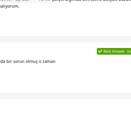
kalıyorum.
Best Answer
se
da bir sorun olmuş o zaman