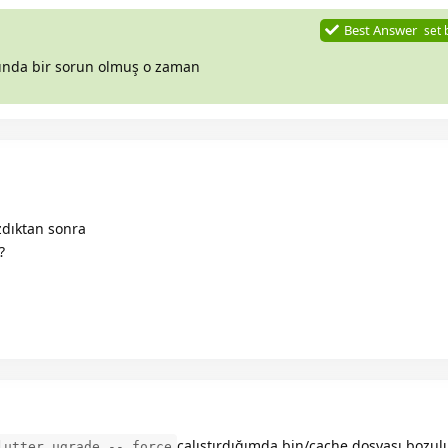
Best Answer
set 
nda bir sorun olmuş o zaman
dıktan sonra
?
çalıştırdığımda bin/cache dosyası bozul
lutter ugrade -- force