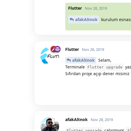
Flutter
Nov 28, 2019
afakAltnok
kurulum esnası
Flutter
Nov 26, 2019
afakAltnok
Selam,
Terminale
yaz
Flutter upgrade
Sıfırdan proje açıp dener misiniz 
afakAltnok
Nov 28, 2019
çalışmıyor.
Flutter upgrade
F