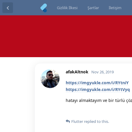
Gizlilik İlkesi
Şartlar
İletişim
afakAltnok
Nov 26, 2019
https://imgyukle.com/i/RYtniY
https://imgyukle.com/i/RYtVyq
hatayı almaktayım ve bir türlü
Flutter
replied to this.