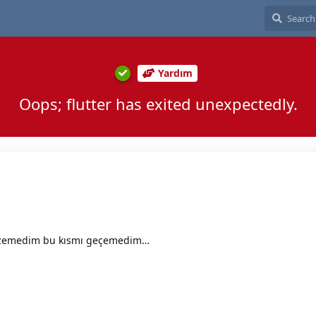
Yardım
Oops; flutter has exited unexpectedly.
 çözemedim bu kısmı geçemedim…