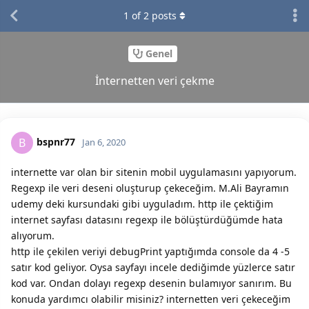
1
of
2
posts
Genel
İnternetten veri çekme
bspnr77
B
Jan 6, 2020
internette var olan bir sitenin mobil uygulamasını yapıyorum.
Regexp ile veri deseni oluşturup çekeceğim. M.Ali Bayramın
udemy deki kursundaki gibi uyguladım. http ile çektiğim
internet sayfası datasını regexp ile bölüştürdüğümde hata
alıyorum.
http ile çekilen veriyi debugPrint yaptığımda console da 4 -5
satır kod geliyor. Oysa sayfayı incele dediğimde yüzlerce satır
kod var. Ondan dolayı regexp desenin bulamıyor sanırım. Bu
konuda yardımcı olabilir misiniz? internetten veri çekeceğim