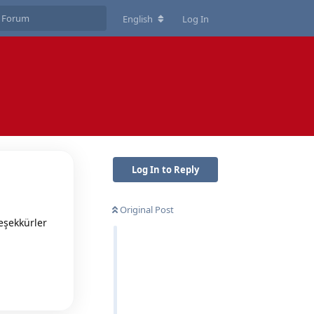
English
Log In
Log In to Reply
Original Post
eşekkürler
Reply