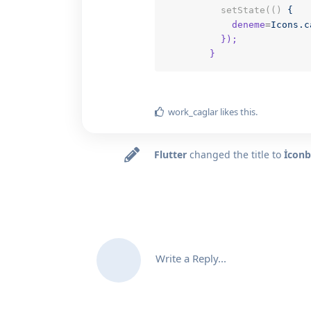
setState(()
{
deneme
=
Icons.c
});
}
work_caglar
likes this.
Flutter
changed the title to
İconb
Write a Reply...