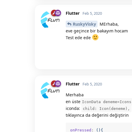
Flutter
Feb 5, 2020
RuskyVisky
MErhaba,
eve geçince bir bakayım hocam
Test ede ede
Flutter
Feb 5, 2020
Merhaba
en üste
IconData deneme=Icons
iconda:
child: Icon(deneme),
tıklayınca da değerini değiştirin
onPressed
: 
(){