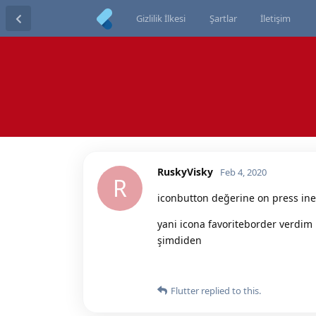
Gizlilik İlkesi
Şartlar
İletişim
RuskyVisky
Feb 4, 2020
R
iconbutton değerine on press ine
yani icona favoriteborder verdim
şimdiden
Flutter
replied to this.