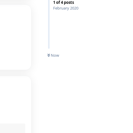
1
of
4
posts
February 2020
Reply
UNREAD
Now