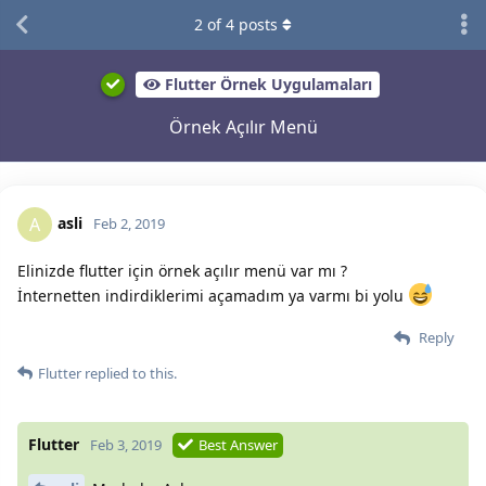
2
of
4
posts
Flutter Örnek Uygulamaları
Örnek Açılır Menü
asli
A
Feb 2, 2019
Elinizde flutter için örnek açılır menü var mı ?
İnternetten indirdiklerimi açamadım ya varmı bi yolu
Reply
Flutter
replied to this.
Flutter
Feb 3, 2019
Best Answer