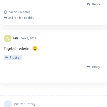
Reply
hakan
likes this.
asli
replied to this.
asli
A
Feb 3, 2019
Teşekkür ederim.
Flutter
Reply
Write a Reply...