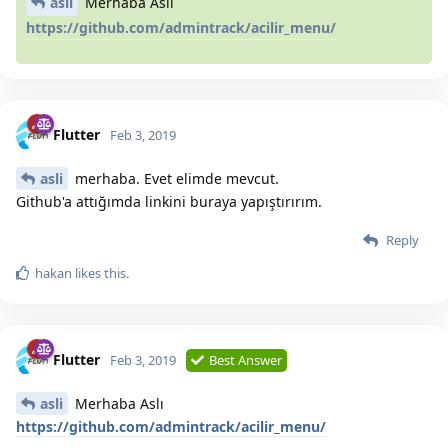
asli
Merhaba Aslı
https://github.com/admintrack/acilir_menu/
Flutter
Feb 3, 2019
asli
merhaba. Evet elimde mevcut.
Github'a attığımda linkini buraya yapıştırırım.
Reply
hakan
likes this.
Flutter
Feb 3, 2019
Best Answer
asli
Merhaba Aslı
https://github.com/admintrack/acilir_menu/