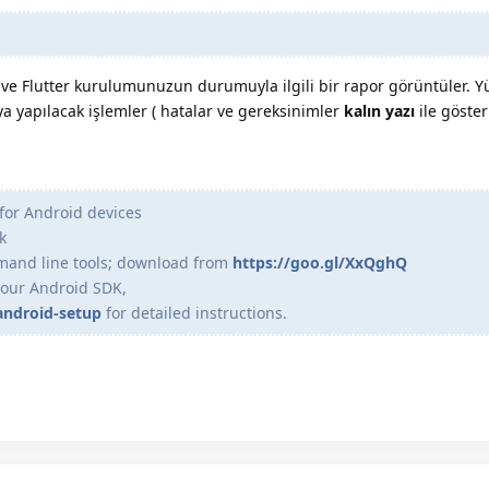
 ve Flutter kurulumunuzun durumuyla ilgili bir rapor görüntüler. 
ya yapılacak işlemler ( hatalar ve gereksinimler
kalın yazı
ile gösteri
 for Android devices
k
mand line tools; download from
https://goo.gl/XxQghQ
 your Android SDK,
#android-setup
for detailed instructions.