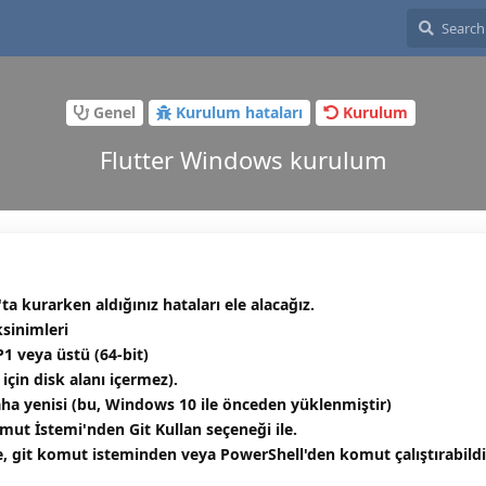
Genel
Kurulum hataları
Kurulum
Flutter Windows kurulum
a kurarken aldığınız hataları ele alacağız.
sinimleri
P1 veya üstü (64-bit)
 için disk alanı içermez).
a yenisi (bu, Windows 10 ile önceden yüklenmiştir)
ut İstemi'nden Git Kullan seçeneği ile.
e, git komut isteminden veya PowerShell'den komut çalıştırabild