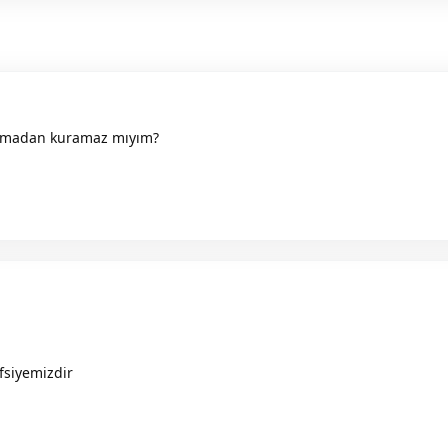
urmadan kuramaz mıyım?
fsiyemizdir