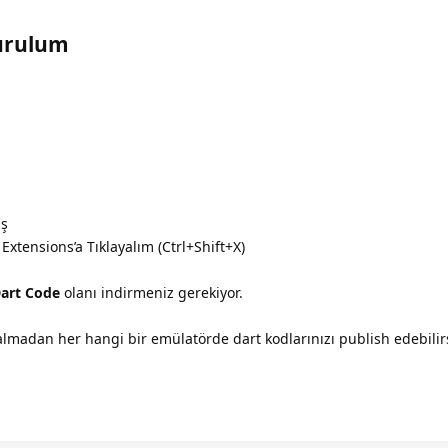
Kurulum
ış
 Extensions’a Tıklayalım (Ctrl+Shift+X)
art Code
olanı indirmeniz gerekiyor.
lmadan her hangi bir emülatörde dart kodlarınızı publish edebilirs