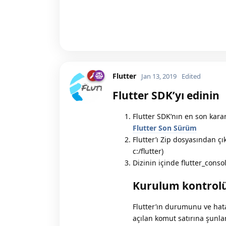
Flutter
Jan 13, 2019
Edited
Flutter SDK’yı edinin
Flutter SDK’nın en son karar
Flutter Son Sürüm
Flutter’ı Zip dosyasından çı
c:/flutter)
Dizinin içinde flutter_conso
Kurulum kontrol
Flutter’ın durumunu ve hata
açılan komut satırına şunlar