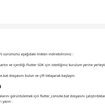
lı sürümünü aşağıdaki linkten indirebilirsiniz :
kartın ve içerdiği Flutter SDK için istediğiniz kurulum yerine yerleşt
le.bat dosyasını bulun ve çift tıklayarak başlayın.
ü
larını görüntülemek için flutter_console.bat dosyasını çalıştırdıkt
ı yazın :