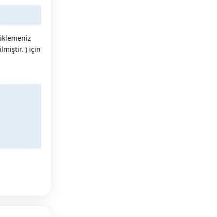
Yüklemeniz
lmiştir. ) için
Reply