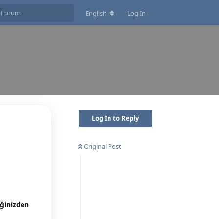
English
Log In
Log In to Reply
Original Post
iğinizden