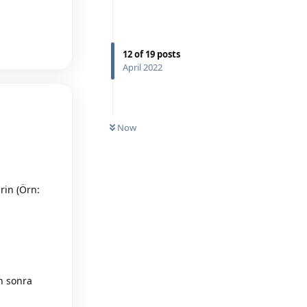
Reply
12
of
19
posts
April 2022
UNREAD
Now
irin (Örn:
an sonra