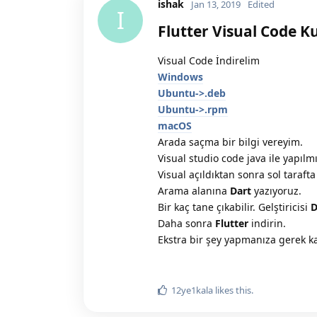
ishak
Jan 13, 2019
Edited
I
Flutter Visual Code 
Visual Code İndirelim
Windows
Ubuntu->.deb
Ubuntu->.rpm
macOS
Arada saçma bir bilgi vereyim.
Visual studio code java ile yapılm
Visual açıldıktan sonra sol tarafta
Arama alanına
Dart
yazıyoruz.
Bir kaç tane çıkabilir. Gelştiricisi
D
Daha sonra
Flutter
indirin.
Ekstra bir şey yapmanıza gerek ka
12ye1kala
likes this.