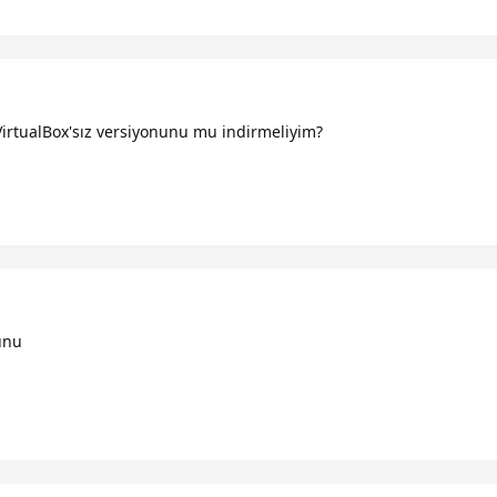
VirtualBox'sız versiyonunu mu indirmeliyim?
unu