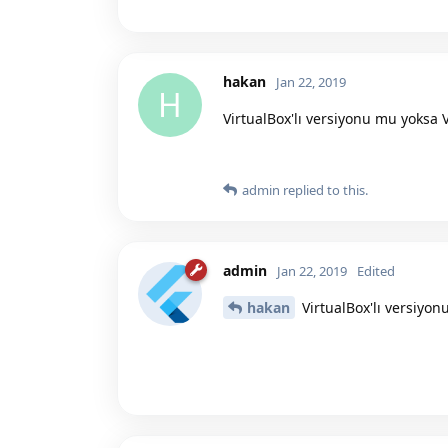
hakan
Jan 22, 2019
H
VirtualBox'lı versiyonu mu yoksa 
admin
replied to this.
admin
Jan 22, 2019
Edited
hakan
VirtualBox'lı versiyon