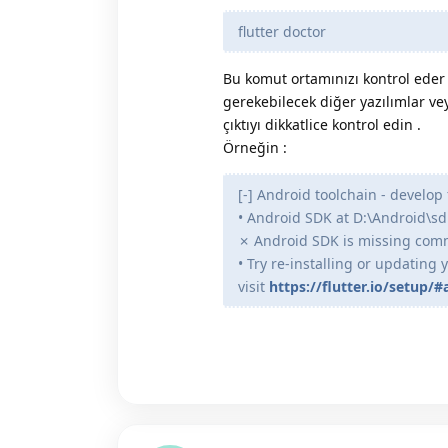
flutter doctor
Bu komut ortamınızı kontrol eder
gerekebilecek diğer yazılımlar ve
çıktıyı dikkatlice kontrol edin .
Örneğin :
[-] Android toolchain - develop
• Android SDK at D:\Android\sd
✗ Android SDK is missing com
• Try re-installing or updating
visit
https://flutter.io/setup/