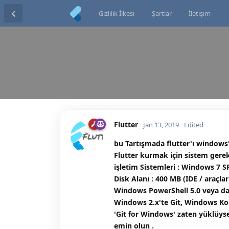
Gizlilik İlkesi
Şartlar
İletişim
Flutter
Jan 13, 2019
Edited
bu Tartışmada flutter'ı windows't
Flutter kurmak için sistem gerek
işletim Sistemleri : Windows 7 S
Disk Alanı : 400 MB (IDE / araçlar
Windows PowerShell 5.0 veya dah
Windows 2.x'te Git, Windows Kom
'Git for Windows' zaten yüklüys
emin olun .