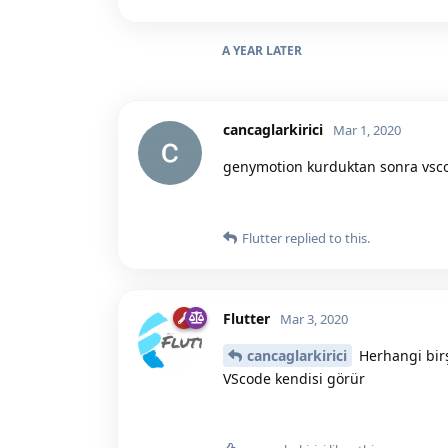
A YEAR
LATER
cancaglarkirici
Mar 1, 2020
genymotion kurduktan sonra vscod
Flutter
replied to this.
Flutter
Mar 3, 2020
cancaglarkirici
Herhangi bir
VScode kendisi görür