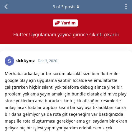
3
of
5
posts
Yardım
Flutter Uygulamam yayına girince sıkıntı çıkardı
slckkymz
Dec 3, 2020
Merhaba arkadaşlar bir sorum olacaktı size ben flutter ile
google play için uygulama yaptım localde ve emülatör’de
çalıştırırken hiçbir sıkıntı yok telefon’a debug alınca yine bir
problem yok ama yayınlamak için bundle olarak aldım ve play
store yükledim ama burada sıkıntı çıktı atıcağım resimlerle
anlaşılacak hatalar appbar kısmı bir sayfaya tıkladıktan sonra
bir daha gelmiyor ya da rota git seçeneğim var bastığınızda
maps ile rota oluşturması gerekiyor ama gri saydam bir ekran
geliyor hiç bir işlevi yapmıyor yardım edebilirseniz çok