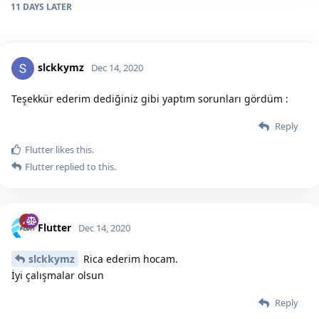
11 DAYS
LATER
slckkymz
Dec 14, 2020
Teşekkür ederim dediğiniz gibi yaptım sorunları gördüm :
Reply
Flutter
likes this.
Flutter
replied to this.
Flutter
Dec 14, 2020
slckkymz
Rica ederim hocam.
İyi çalışmalar olsun
Reply