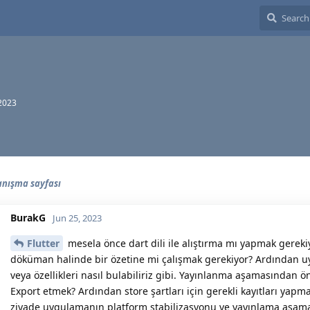
 2023
tanışma sayfası
BurakG
Jun 25, 2023
Flutter
mesela önce dart dili ile alıştırma mı yapmak gerekiy
döküman halinde bir özetine mi çalışmak gerekiyor? Ardından uyg
veya özellikleri nasıl bulabiliriz gibi. Yayınlanma aşamasında
Export etmek? Ardından store şartları için gerekli kayıtları yap
ziyade uygulamanın platform stabilizasyonu ve yayınlama aşam