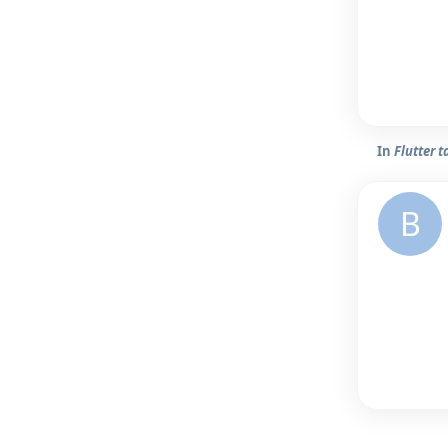
In
Flutter 
B