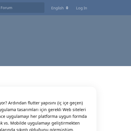
English
Log In
or? Ardından flutter yapısını (iç içe geçen)
ulama tasarımları için gerekli Web siteleri
n önce uygulamayı her platforma uygun formda
mak vs. Mobilde uygulamayı geliştirmekten
alarında sıkıntı olduğunu görmüştüm.