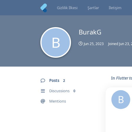
Gizlilik İlkesi
Şartlar
İletişim
BurakG
B
Jun 25, 2023
Joined
Jun 23,
In
Flutter 
Posts
2
Discussions
0
B
Mentions