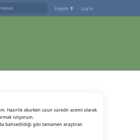
English
Log In
ım. Hazırlık okurken uzun süredir acemi olarak
karmak istiyorum.
ıda bahsedildiği gibi tamamen araştıran