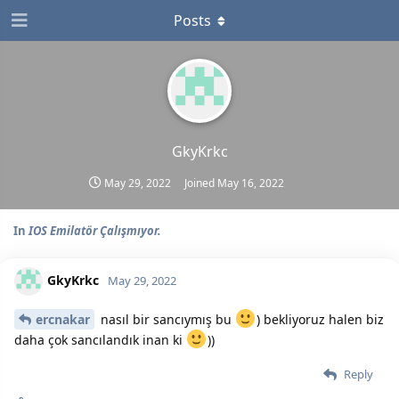
Posts
GkyKrkc
May 29, 2022
Joined
May 16, 2022
In
IOS Emilatör Çalışmıyor.
GkyKrkc
May 29, 2022
ercnakar
nasıl bir sancıymış bu
) bekliyoruz halen biz
daha çok sancılandık inan ki
))
Reply