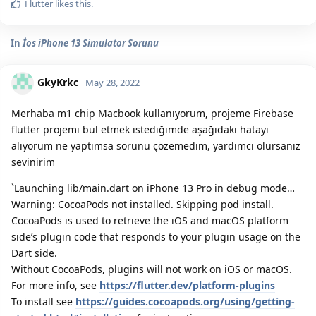
Flutter
likes this.
In
İos iPhone 13 Simulator Sorunu
GkyKrkc
May 28, 2022
Merhaba m1 chip Macbook kullanıyorum, projeme Firebase
flutter projemi bul etmek istediğimde aşağıdaki hatayı
alıyorum ne yaptımsa sorunu çözemedim, yardımcı olursanız
sevinirim
`Launching lib/main.dart on iPhone 13 Pro in debug mode…
Warning: CocoaPods not installed. Skipping pod install.
CocoaPods is used to retrieve the iOS and macOS platform
side’s plugin code that responds to your plugin usage on the
Dart side.
Without CocoaPods, plugins will not work on iOS or macOS.
For more info, see
https://flutter.dev/platform-plugins
To install see
https://guides.cocoapods.org/using/getting-