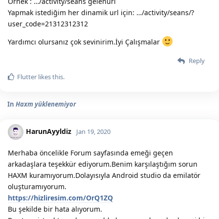
Örnek : …/activity/seans gelenurl
Yapmak istediğim her dinamik url için: …/activity/seans/?
user_code=21312312312
Yardımcı olursanız çok sevinirim.İyi Çalışmalar
Reply
Flutter
likes this.
In
Haxm yüklenemiyor
HarunAyyldiz
Jan 19, 2020
Merhaba öncelikle Forum sayfasında emeği geçen
arkadaşlara teşekkür ediyorum.Benim karşılaştığım sorun
HAXM kuramıyorum.Dolayısıyla Android studio da emilatör
oluşturamıyorum.
https://hizliresim.com/OrQ1ZQ
Bu şekilde bir hata alıyorum.