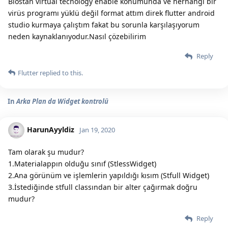
Bıostan virtual tecnology enable konumunda ve herhangi bir
virüs programı yüklü değil format attım direk flutter android
studio kurmaya çalıştım fakat bu sorunla karşılaşıyorum
neden kaynaklanıyodur.Nasıl çözebilirim
Reply
Flutter
replied to this.
In
Arka Plan da Widget kontrolü
HarunAyyldiz
Jan 19, 2020
Tam olarak şu mudur?
1.Materialappın olduğu sınıf (StlessWidget)
2.Ana görünüm ve işlemlerin yapıldığı kısım (Stfull Widget)
3.İstediğinde stfull classından bir alter çağırmak doğru
mudur?
Reply