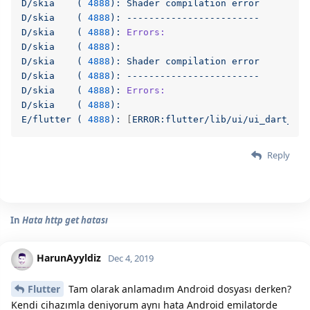
D/skia
(
4888
):
Shader
compilation
error
D/skia
(
4888
):
------------------------
D/skia
(
4888
):
Errors:
D/skia
(
4888
):
D/skia
(
4888
):
Shader
compilation
error
D/skia
(
4888
):
------------------------
D/skia
(
4888
):
Errors:
D/skia
(
4888
):
E/flutter
(
4888
):
 [
ERROR:flutter/lib/ui/ui_dart_sta
Reply
In
Hata http get hatası
HarunAyyldiz
Dec 4, 2019
Flutter
Tam olarak anlamadım Android dosyası derken?
Kendi cihazımla deniyorum aynı hata Android emilatorde