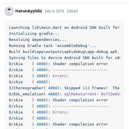
HarunAyyldiz
Dec 4, 2019
Edited
Launching
lib\main.dart
on
Android
SDK
built
for
x86
Initializing
gradle...
Resolving
dependencies...
Running
Gradle
task
'assembleDebug'
...
Built
build\app\outputs\apk\debug\app-debug.apk.
Syncing
files
to
device
Android
SDK
built
for
x86
64
D/skia
(
4888
):
Shader
compilation
error
D/skia
(
4888
):
------------------------
D/skia
(
4888
):
Errors:
D/skia
(
4888
):
I/Choreographer(
4888
):
Skipped
113
frames!
The
app
D/EGL_emulation(
4888
):
eglMakeCurrent: 0x713e6586b9
D/skia
(
4888
):
Shader
compilation
error
D/skia
(
4888
):
------------------------
D/skia
(
4888
):
Errors:
D/skia
(
4888
):
D/skia
(
4888
):
Shader
compilation
error