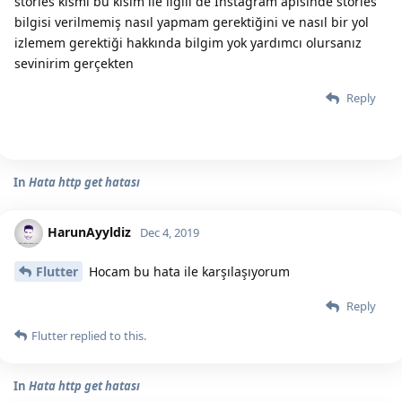
stories kısmı bu kısım ile ilgili de Instagram apisinde stories
bilgisi verilmemiş nasıl yapmam gerektiğini ve nasıl bir yol
izlemem gerektiği hakkında bilgim yok yardımcı olursanız
sevinirim gerçekten
Reply
In
Hata http get hatası
HarunAyyldiz
Dec 4, 2019
Flutter
Hocam bu hata ile karşılaşıyorum
Reply
Flutter
replied to this.
In
Hata http get hatası