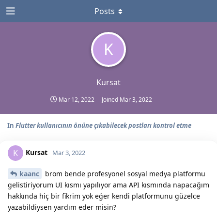
Posts
K
Kursat
Mar 12, 2022
Joined
Mar 3, 2022
In
Flutter kullanıcının önüne çıkabilecek postları kontrol etme
Kursat
K
Mar 3, 2022
kaanc
brom bende profesyonel sosyal medya platformu
gelistiriyorum UI kısmı yapılıyor ama API kısmında napacağım
hakkında hiç bir fikrim yok eğer kendi platformunu güzelce
yazabildiysen yardım eder misin?