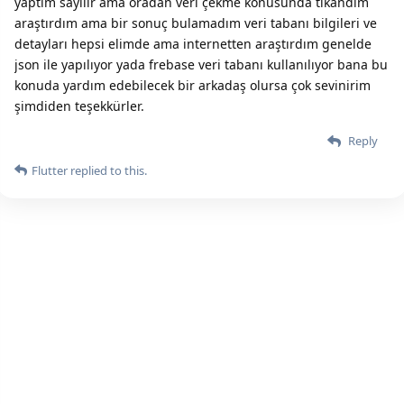
yaptım sayılır ama oradan veri çekme konusunda tıkandım
araştırdım ama bir sonuç bulamadım veri tabanı bilgileri ve
detayları hepsi elimde ama internetten araştırdım genelde
json ile yapılıyor yada frebase veri tabanı kullanılıyor bana bu
konuda yardım edebilecek bir arkadaş olursa çok sevinirim
şimdiden teşekkürler.
Reply
Flutter
replied to this.