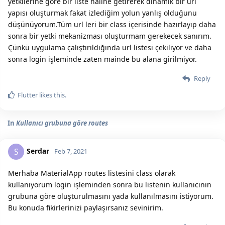
yetkilerine göre bir liste haline getirerek dinamik bir url
yapısı oluşturmak fakat izlediğim yolun yanlış olduğunu
düşünüyorum.Tüm url leri bir class içerisinde hazırlayıp daha
sonra bir yetki mekanizması oluşturmam gerekecek sanırım.
Çünkü uygulama çalıştırıldığında url listesi çekiliyor ve daha
sonra login işleminde zaten mainde bu alana girilmiyor.
Reply
Flutter
likes this.
In
Kullanıcı grubuna göre routes
Serdar
S
Feb 7, 2021
Merhaba MaterialApp routes listesini class olarak
kullanıyorum login işleminden sonra bu listenin kullanıcının
grubuna göre oluşturulmasını yada kullanılmasını istiyorum.
Bu konuda fikirlerinizi paylaşırsanız sevinirim.