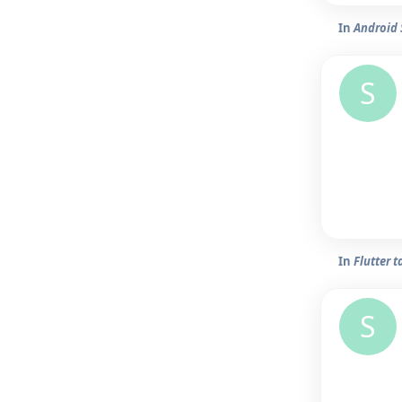
In
Android 
S
In
Flutter 
S