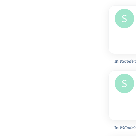
S
In
VSCode'u
S
In
VSCode'u