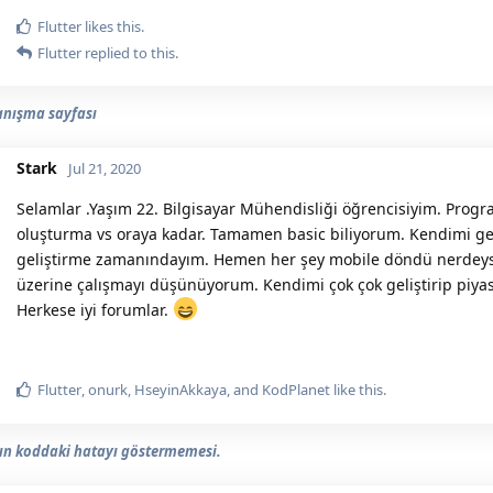
Flutter
likes this.
Flutter
replied to this.
tanışma sayfası
Stark
Jul 21, 2020
Selamlar .Yaşım 22. Bilgisayar Mühendisliği öğrencisiyim. Progr
oluşturma vs oraya kadar. Tamamen basic biliyorum. Kendimi ge
geliştirme zamanındayım. Hemen her şey mobile döndü nerdey
üzerine çalışmayı düşünüyorum. Kendimi çok çok geliştirip pi
Herkese iyi forumlar.
Flutter
,
onurk
,
HseyinAkkaya
, and
KodPlanet
like this.
n koddaki hatayı göstermemesi.