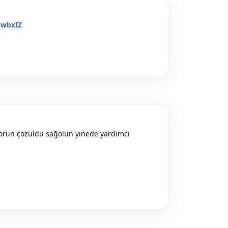
NwbxIZ
Reply
sorun çözüldü sağolun yinede yardımcı
Reply