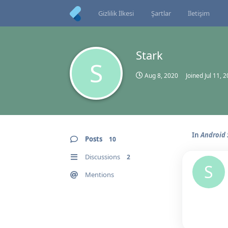
Gizlilik İlkesi
Şartlar
İletişim
Stark
S
Aug 8, 2020
Joined
Jul 11, 
In
Android 
Posts
10
Discussions
2
S
Mentions