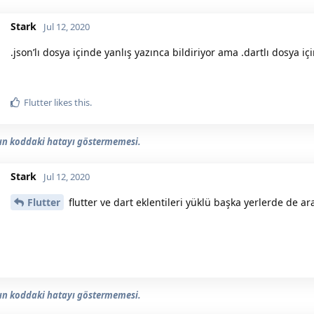
Stark
Jul 12, 2020
.json’lı dosya içinde yanlış yazınca bildiriyor ama .dartlı dosya i
Flutter
likes this.
n koddaki hatayı göstermemesi.
Stark
Jul 12, 2020
Flutter
flutter ve dart eklentileri yüklü başka yerlerde d
n koddaki hatayı göstermemesi.