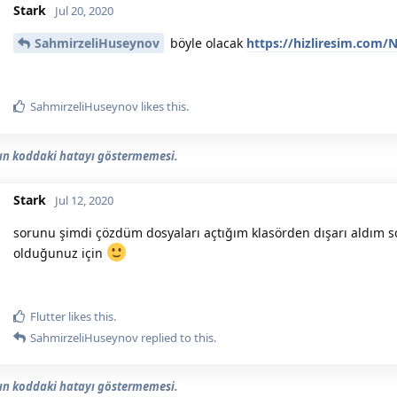
Stark
Jul 20, 2020
SahmirzeliHuseynov
böyle olacak
https://hizliresim.com/
SahmirzeliHuseynov
likes this.
n koddaki hatayı göstermemesi.
Stark
Jul 12, 2020
sorunu şimdi çözdüm dosyaları açtığım klasörden dışarı aldım 
olduğunuz için
Flutter
likes this.
SahmirzeliHuseynov
replied to this.
n koddaki hatayı göstermemesi.