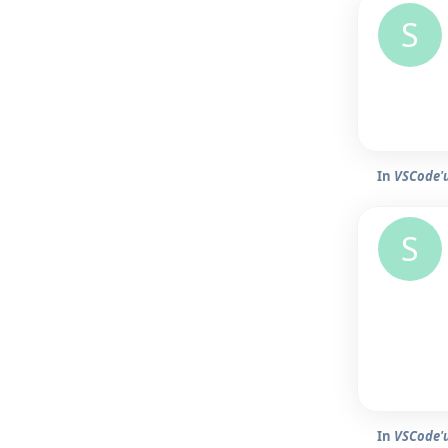
S
In
VSCode'u
S
In
VSCode'u