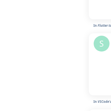
In
Flutter 
S
In
VSCode'u