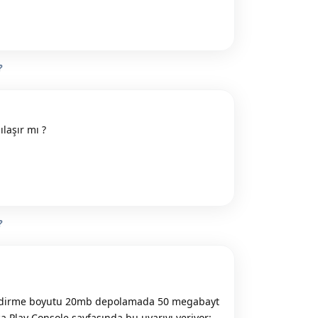
Reply
?
laşır mı ?
Reply
?
 indirme boyutu 20mb depolamada 50 megabayt
 Play Console sayfasında bu uyarıyı veriyor: