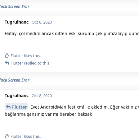
lack Screen Eror
Tugrulhanc
Oct 8, 2020
Hatayı çözmedim ancak gitten eski sürümü çekip imzalayıp gü
Flutter
likes this.
Flutter
replied to this.
lack Screen Eror
Tugrulhanc
Oct 8, 2020
Flutter
Evet AndroidManifest.xml ' e ekledim. Eğer vaktiniz
bağlanma şansınız var mı beraber baksak
Flutter
likes this.