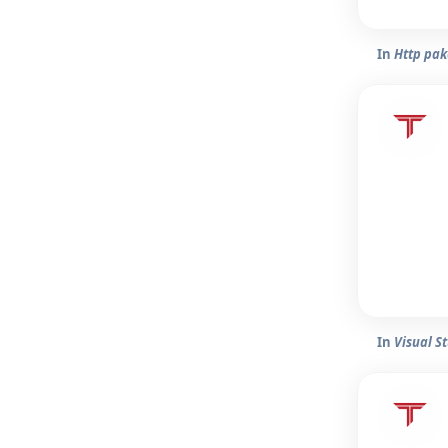
In
Http pak
In
Visual S