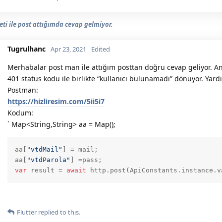
eti ile post attığımda cevap gelmiyor.
Tugrulhanc
Apr 23, 2021
Edited
Merhabalar post man ile attığım posttan doğru cevap geliyor. Anc
401 status kodu ile birlikte “kullanıcı bulunamadı” dönüyor. Yardı
Postman:
https://hizliresim.com/5ii5i7
Kodum:
` Map<String,String> aa = Map();
aa[
"vtdMail"
] = mail;

aa[
"vtdParola"
var
 result = 
await
 http.post(ApiConstants.instance.v
Flutter
replied to this.