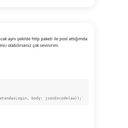
ak aynı şekilde http paketi ile post attığımda
mcı olabilirseniz çok sevinirim.
atandasLogin, body: jsonEncode(aa));`
Reply