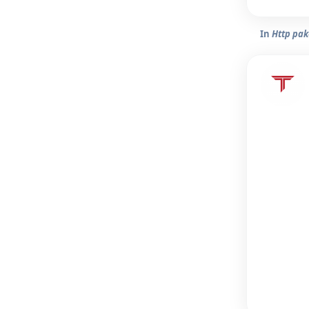
In
Http pak