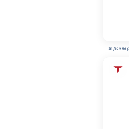
In
Json ile 