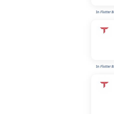
In
Flutter B
In
Flutter B