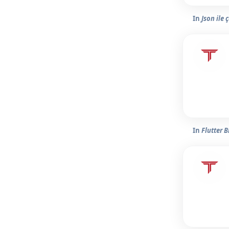
In
Json ile 
In
Flutter B