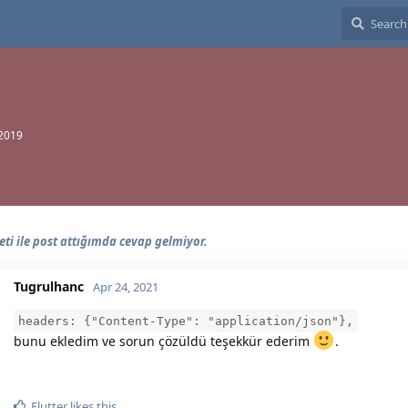
 2019
eti ile post attığımda cevap gelmiyor.
Tugrulhanc
Apr 24, 2021
headers: {"Content-Type": "application/json"},
bunu ekledim ve sorun çözüldü teşekkür ederim
.
Flutter
likes this.