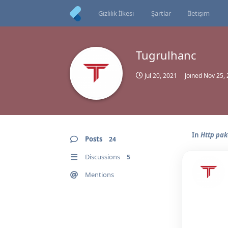
Gizlilik İlkesi
Şartlar
İletişim
Tugrulhanc
Jul 20, 2021
Joined
Nov 25,
In
Http pak
Posts
24
Discussions
5
Mentions