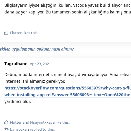
Bilgisayarın iyiyse alıştığını kullan. Vscode yavaş build alıyor anc
daha az yer kaplıyor. Bu tamamen senin alışkanlığına kalmış onun
Flutter
likes this.
çekilen uygulamanın apk sını nasıl alırım?
Tugrulhanc
Apr 23, 2021
Debug modda internet iznine ihtiyaç duymayabiliyor. Ama relea
internet izni almanız gerekiyor.
https://stackoverflow.com/questions/55603979/why-cant-a-flut
when-installing-app-rel#answer-55606098:~:text=Open%20the
yardımcı olur.
Flutter
and
HseyinAkkaya
like this.
barisozkan
replied to this.