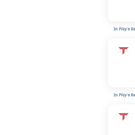
In
Play'e R
In
Play'e R