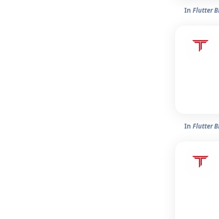
In
Flutter B
In
Flutter B