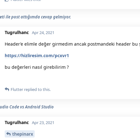
eti ile post attığımda cevap gelmiyor.
Tugrulhanc
Apr 24, 2021
Header’e elimle değer girmedim ancak postmandeki header bu 
https://hizliresim.com/pcxvr1
bu değerleri nasıl girebilirim ?
Flutter
replied to this.
tudio Code vs Android Studio
Tugrulhanc
Apr 23, 2021
thepinarx