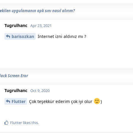
çekilen uygulamanın apk sını nasıl alırım?
Tugrulhanc
Apr 23, 2021
barisozkan
İnternet izni aldınız mı ?
lack Screen Eror
Tugrulhanc
Oct 9, 2020
Flutter
Çok teşekkür ederim çok iyi olur
)
Flutter
likes this.