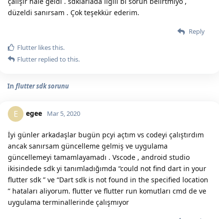
çalışır hale geldi . sdklarlada ilgili bi sorun belirtmiyo ,
düzeldi sanırsam . Çok teşekkür ederim.
Reply
Flutter
likes this.
Flutter
replied to this.
In
flutter sdk sorunu
egee
E
Mar 5, 2020
İyi günler arkadaşlar bugün pcyi açtım vs codeyi çalıştırdım
ancak sanırsam güncelleme gelmiş ve uygulama
güncellemeyi tamamlayamadı . Vscode , android studio
ikisindede sdk yi tanımladığımda “could not find dart in your
flutter sdk ” ve “Dart sdk is not found in the specified location
” hataları aliyorum. flutter ve flutter run komutları cmd de ve
uygulama terminallerinde çalışmıyor