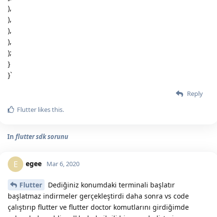
),
),
),
),
);
}
}`
Reply
Flutter
likes this.
In
flutter sdk sorunu
egee
E
Mar 6, 2020
Flutter
Dediğiniz konumdaki terminali başlatır
başlatmaz indirmeler gerçekleştirdi daha sonra vs code
çalıştırıp flutter ve flutter doctor komutlarını girdiğimde