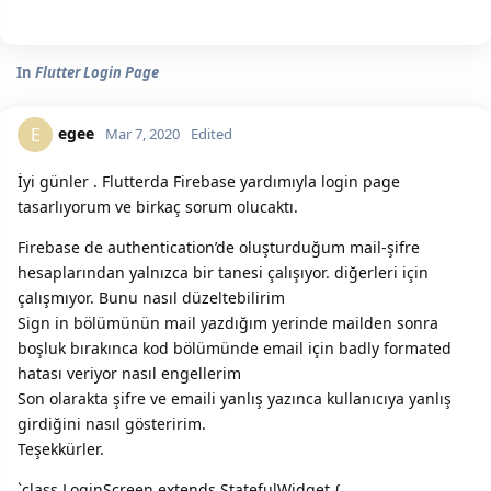
In
Flutter Login Page
egee
E
Mar 7, 2020
Edited
İyi günler . Flutterda Firebase yardımıyla login page
tasarlıyorum ve birkaç sorum olucaktı.
Firebase de authentication’de oluşturduğum mail-şifre
hesaplarından yalnızca bir tanesi çalışıyor. diğerleri için
çalışmıyor. Bunu nasıl düzeltebilirim
Sign in bölümünün mail yazdığım yerinde mailden sonra
boşluk bırakınca kod bölümünde email için badly formated
hatası veriyor nasıl engellerim
Son olarakta şifre ve emaili yanlış yazınca kullanıcıya yanlış
girdiğini nasıl gösteririm.
Teşekkürler.
`class LoginScreen extends StatefulWidget {