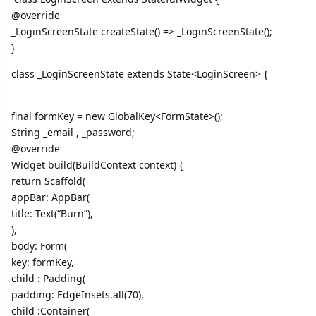
@override
_LoginScreenState createState() => _LoginScreenState();
}
class _LoginScreenState extends State<LoginScreen> {
final formKey = new GlobalKey<FormState>();
String _email , _password;
@override
Widget build(BuildContext context) {
return Scaffold(
appBar: AppBar(
title: Text(“Burn”),
),
body: Form(
key: formKey,
child : Padding(
padding: EdgeInsets.all(70),
child :Container(