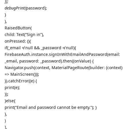
});
debugPrint(
password);
}
),
RaisedButton(
child: Text(“Sign in”),
onPressed: (){
if(_email ≠ null && _password ≠ null){
FirebaseAuth.instance.signInWithEmailAndPassword(email:
_email, password: _password).then((onValue) {
Navigator.push(context, MaterialPageRoute(builder: (context)
=> MainScreen()));
}).catchError((e) {
print(e);
});
}else{
print(“Email and password cannot be empty.”); }
},
)
],