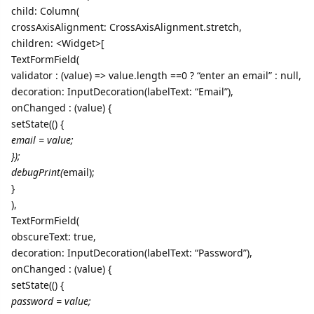
child: Column(
crossAxisAlignment: CrossAxisAlignment.stretch,
children: <Widget>[
TextFormField(
validator : (value) => value.length ==0 ? “enter an email” : null,
decoration: InputDecoration(labelText: “Email”),
onChanged : (value) {
setState(() {
email = value;
});
debugPrint(
email);
}
),
TextFormField(
obscureText: true,
decoration: InputDecoration(labelText: “Password”),
onChanged : (value) {
setState(() {
password = value;