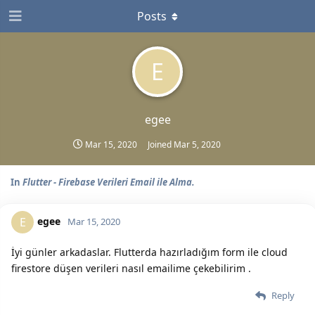
Posts
E
egee
Mar 15, 2020
Joined
Mar 5, 2020
In
Flutter - Firebase Verileri Email ile Alma.
egee
E
Mar 15, 2020
İyi günler arkadaslar. Flutterda hazırladığım form ile cloud
firestore düşen verileri nasıl emailime çekebilirim .
Reply