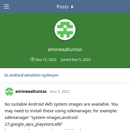
Posts
emineealtuntas
Nov 15, 2022
Joined
Nov 5, 2022
In
android emulator açılmıyor
emineealtuntas
Nov 5, 2022
No suitable Android AVD system images are available. You
may need to install these using sdkmanager, for example:
sdkmanager “system-images;android-
27;google_apis_playstore;x86”