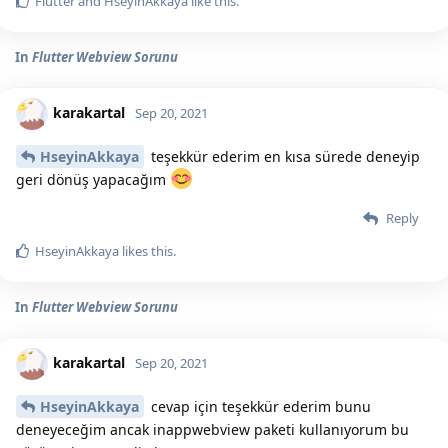
Flutter
and
HseyinAkkaya
like this.
In
Flutter Webview Sorunu
karakartal
Sep 20, 2021
HseyinAkkaya
teşekkür ederim en kısa sürede deneyip
geri dönüş yapacağım
Reply
HseyinAkkaya
likes this.
In
Flutter Webview Sorunu
karakartal
Sep 20, 2021
HseyinAkkaya
cevap için teşekkür ederim bunu
deneyeceğim ancak inappwebview paketi kullanıyorum bu