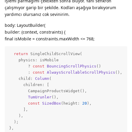
işlemi parmağımı çektikten sonra oluyor. Yani senkron
çalışmıyor garip bir şekilde. Kodları aşağıya bırakıyorum
yardımcı olursanız cok sevinirim.
body: LayoutBuilder(
builder: (context, constraints) {
final isMobile = constraints.maxWidth <= 768;
return
 SingleChildScrollView(

    physics: isMobile

        ? 
const
BouncingScrollPhysics
(
) 

        : 
const
AlwaysScrollableScrollPhysics
(
),

    child: 
Column
(
      children: [

        CampaignProductsWidget(
),

TumUrunler
(
),

const
SizedBox
(
height: 
20
),

      ],

    ),

  )
;

},
