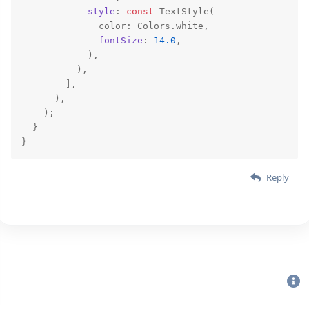
style
: 
const
 TextStyle(

              color: Colors.white,

fontSize
: 
14.0
,

            ),

          ),

        ],

      ),

    );

  }

}
Reply
Bu sitenin Bütün Hakları Saklıdır. Detaylı bilgi için
iletişime geç
|
2020