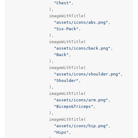
"Chest"
,

                ),

                imageWithTitle(

"assets/icons/abs.png"
,

"Six-Pack"
,

                ),

                imageWithTitle(

"assets/icons/back.png"
,

"Back"
,

                ),

                imageWithTitle(

"assets/icons/shoulder.png"
,

"Shoulder"
,

                ),

                imageWithTitle(

"assets/icons/arm.png"
,

"Biceps&Triceps"
,

                ),

                imageWithTitle(

"assets/icons/hip.png"
,

"Hips"
,
