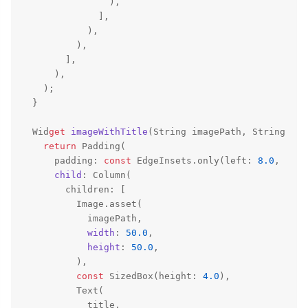
                ),

              ],

            ),

          ),

        ],

      ),

    );

  }

  Wid
get
imageWithTitle
(
String
 imagePath, 
String
 tit
return
 Padding(

      padding: 
const
 EdgeInsets.only(left: 
8.0
, 
righ
child
: Column(

        children: [

          Image.asset(

            imagePath,

width
: 
50.0
,

height
: 
50.0
,

          ),

const
 SizedBox(height: 
4.0
),

          Text(

            title,
