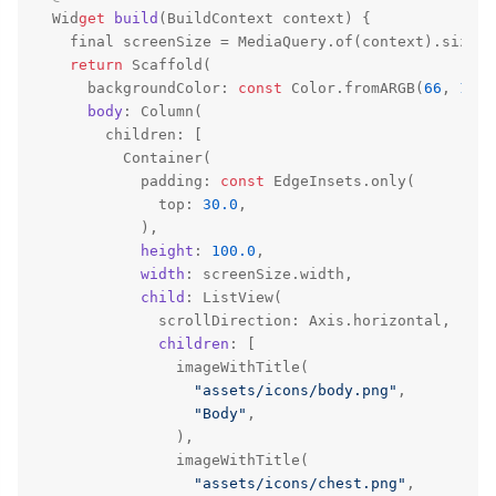
  Wid
get
build
(
BuildContext context
) {

    final screenSize = MediaQuery.of(context).size;

return
 Scaffold(

      backgroundColor: 
const
 Color.fromARGB(
66
, 
109
,
body
: Column(

        children: [

          Container(

            padding: 
const
 EdgeInsets.only(

              top: 
30.0
,

            ),

height
: 
100.0
,

width
: screenSize.width,

child
: ListView(

              scrollDirection: Axis.horizontal,

children
: [

                imageWithTitle(

"assets/icons/body.png"
,

"Body"
,

                ),

                imageWithTitle(

"assets/icons/chest.png"
,
