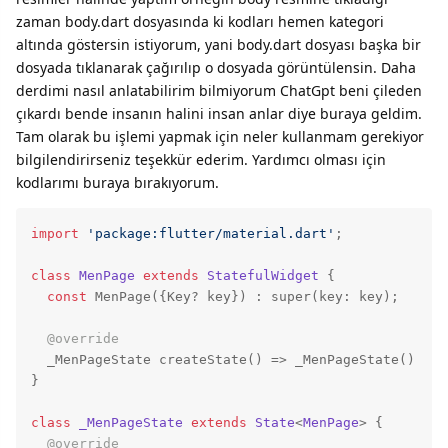
zaman body.dart dosyasında ki kodları hemen kategori
altında göstersin istiyorum, yani body.dart dosyası başka bir
dosyada tıklanarak çağırılıp o dosyada görüntülensin. Daha
derdimi nasıl anlatabilirim bilmiyorum ChatGpt beni çileden
çıkardı bende insanın halini insan anlar diye buraya geldim.
Tam olarak bu işlemi yapmak için neler kullanmam gerekiyor
bilgilendirirseniz teşekkür ederim. Yardımcı olması için
kodlarımı buraya bırakıyorum.
import
'package:flutter/material.dart'
;

class
MenPage
extends
StatefulWidget
{

const
 MenPage({Key? key}) : 
super
(key: key);

@override
  _MenPageState createState() => _MenPageState();

}

class
_MenPageState
extends
State
<
MenPage
> 
{

@override