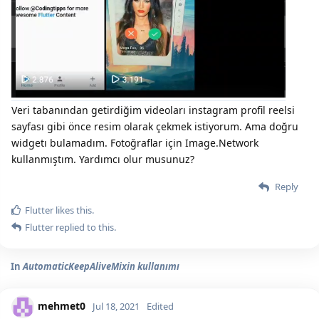
Veri tabanından getirdiğim videoları instagram profil reelsi
sayfası gibi önce resim olarak çekmek istiyorum. Ama doğru
widgetı bulamadım. Fotoğraflar için Image.Network
kullanmıştım. Yardımcı olur musunuz?
Reply
Flutter
likes this.
Flutter
replied to this.
In
AutomaticKeepAliveMixin kullanımı
mehmet0
Jul 18, 2021
Edited