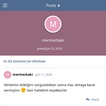
Posts
M
mermerbaki
Joined
Jun 23, 2019
In
iOS Emulator for Windows
mermerbaki
M
Jun 11, 2020
Yöntemin etikliğini sorguladıktan sonra mac almaya karar
vermiştim
ben hallettim teşekkürler
Reply