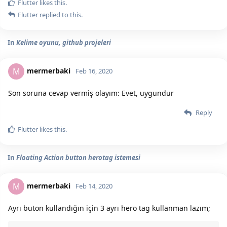
Flutter
likes this.
Flutter
replied to this.
In
Kelime oyunu, github projeleri
mermerbaki
M
Feb 16, 2020
Son soruna cevap vermiş olayım: Evet, uygundur
Reply
Flutter
likes this.
In
Floating Action button herotag istemesi
mermerbaki
M
Feb 14, 2020
Ayrı buton kullandığın için 3 ayrı hero tag kullanman lazım;