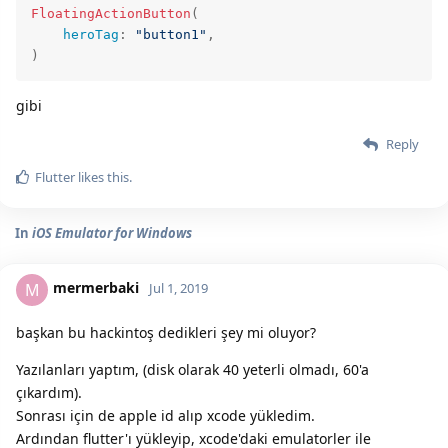
FloatingActionButton
(

heroTag
: 
"button1"
,

)
gibi
Reply
Flutter
likes this.
In
iOS Emulator for Windows
mermerbaki
M
Jul 1, 2019
başkan bu hackintoş dedikleri şey mi oluyor?
Yazılanları yaptım, (disk olarak 40 yeterli olmadı, 60'a
çıkardım).
Sonrası için de apple id alıp xcode yükledim.
Ardından flutter'ı yükleyip, xcode'daki emulatorler ile