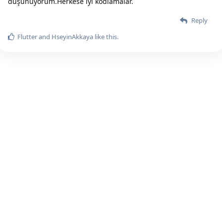
düşünüyorum.Herkese iyi kodlamalar.
Reply
Flutter
and
HseyinAkkaya
like this.