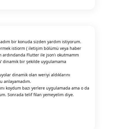
adım bir konuda sizden yardım istiyorum.
mek istiorm ( iletişim bölümü veya haber
 ardındanda Flutter ile json’ı okutmamm
ü’ dinamik bir şekilde uygulamama
yolar dinamik olan weriyi aldıklarını
nu anlayamadım.
ını koydum bazı yerlere uygulamada ama o da
m. Sonrada telif filan yemeyelim diye.
Reply