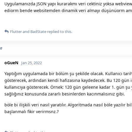
Uygulamanızda JSON yapı kurarakmı veri cektiniz yoksa webview
ediorm bende websitemden dinamik veri almayı düşünüorm ama
Flutter
and
BadState
replied to this.
ma
oGueN
Jan 25, 2022
Yaptığım uygulamada bir bölüm şu şekilde olacak. Kullanıcı tar
gösterecek, ardından kendi hafızasına kaydedecek. Bu 120 gün içe
kullanıcıya gösterecek. Örnek: 120 gün geleene kadar 1. gün şu y
sağlığınız konusunda zararlı besinlerden kacınmalısınız gibi.
böle bi ilişkili veri nasıl yaratılır. Algoritmada nasıl böle yazılı
başlanmalı fikir verirmsnz.?