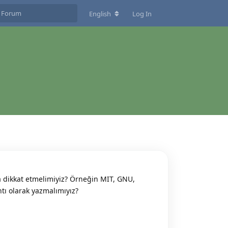
English
Log In
 dikkat etmelimiyiz? Örneğin MIT, GNU,
tı olarak yazmalımıyız?
Reply