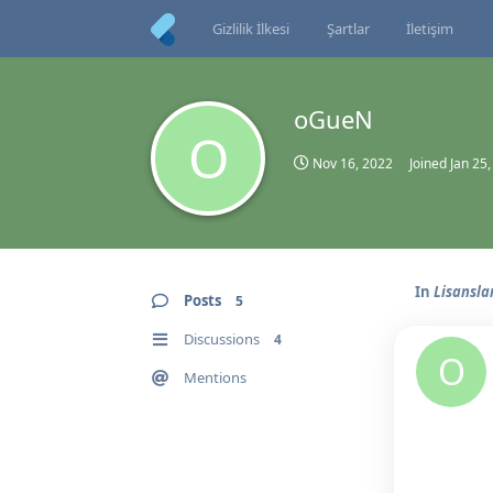
Gizlilik İlkesi
Şartlar
İletişim
oGueN
O
Nov 16, 2022
Joined
Jan 25
In
Lisansla
Posts
5
Discussions
4
O
Mentions