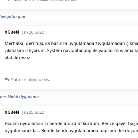
Navigator.pop
oGueN
Jan 26, 2022
Merhaba, geri tuşuna basınca uygulamada ‘Uygulamadan çıkmak
çıkmasını istiyorum. System navigator.pop ile yapılıormuş ama 
olabilirmsnz
Flutter
replied to this.
mes Mobil Uygulama
oGueN
Jan 25, 2022
Hocam uygulamanızı bende indirdim kurdum. Bence gayet başarı
uygulamanızda… Bende kendi uygulamamda napsam die düşünd