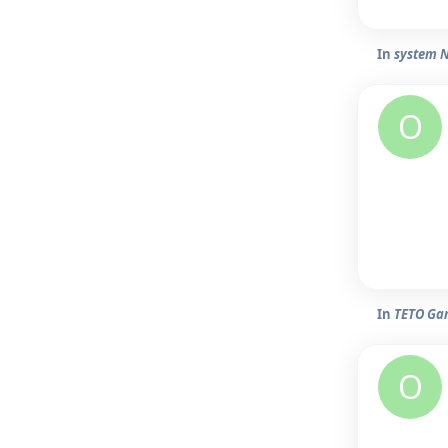
In
system 
O
In
TETO Ga
O