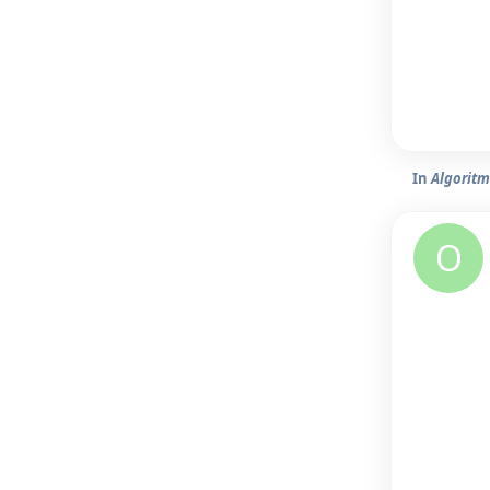
In
Algorit
O