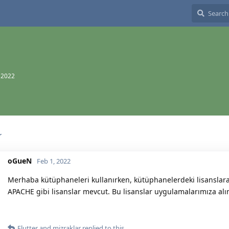
, 2022
r
oGueN
Feb 1, 2022
Merhaba kütüphaneleri kullanırken, kütüphanelerdeki lisanslara
APACHE gibi lisanslar mevcut. Bu lisanslar uygulamalarımıza alın
Flutter
and
mizraklar
replied to this.