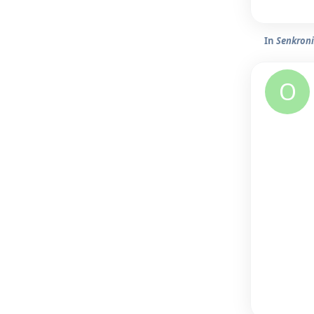
In
Senkroni
O