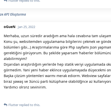
Flutter
replied to this.
ze API Oluşturma
oGueN
Jan 25, 2022
Merhaba, uzun süredir aradığım ama hala cevabına tam ulaşam
Konu şu, websitemden uygulamama bilgilerini çekmek ve gönder
bölümleri gibi…) Araştırmalarıma göre Php sayfamı Json yapmam
gerektiğini görüyorum. Bu şekilde yaparsam ‘haberler bölümün
alabilirmiyim?
Dışarıdan araştırdığım yerlerde hep statik veriyi uygulamada oku
görmedim. Yani yeni haber eklince uygulamayada düşecekmi o
Başka çözüm yöntemleri warmı merak ediorm. Webview sayfalar
biraz yawaş ve 3üncü parti kütüphane olabildğnce az kullanıyoru
Yardımcı olrsnz sevinirim.
Flutter
replied to this.