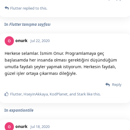
Flutter
replied to this.
In
Flutter tanışma sayfası
onurk
Jul 22, 2020
Herkese selamlar. İsmim Onur. Programlamaya geç
başlasamda her insanda olması gerektiğini düşündüğüm
umutla faydalı şeyler yapmak istiyorum. Herkesin faydalı,
güzel işler ortaya çıkarması dileğiyle.
Reply
Flutter
,
HseyinAkkaya
,
KodPlanet
, and
Stark
like this.
In
expantiontile
onurk
Jul 18, 2020