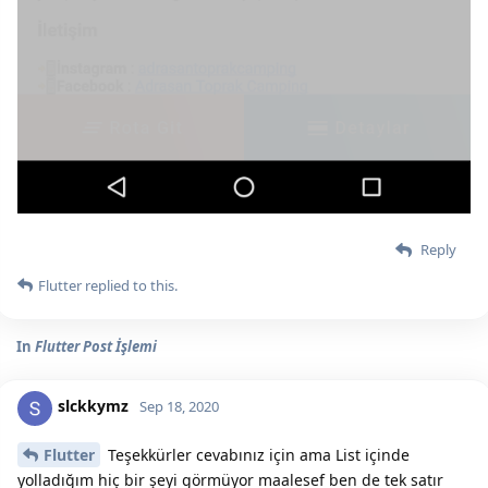
Reply
Flutter
replied to this.
In
Flutter Post İşlemi
slckkymz
Sep 18, 2020
Flutter
Teşekkürler cevabınız için ama List içinde
yolladığım hiç bir şeyi görmüyor maalesef ben de tek satır