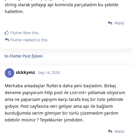
string olarak yollayıp api kısmında parçaladım bu şekilde
hallettim.
Reply
Flutter
likes this.
Flutter
replied to this.
In
Flutter Post İşlemi
slckkymz
Sep 14, 2020
Merhaba arkadaşlar flutter’a daha yeni başladım. Birkaç
deneme yapıyorum http post ile List<int> yollamak istiyorum
ama ne yaparsam yapıyım karşı tarafa boş bir liste şeklinde
gidiyor. Post sayfasına veri geliyor ama api ile bağlantı
kurduğumda verim gitmiyor bir türlü çözemedim yardım
edebilir misiniz ? Teşekkürler şimdiden.
Reply