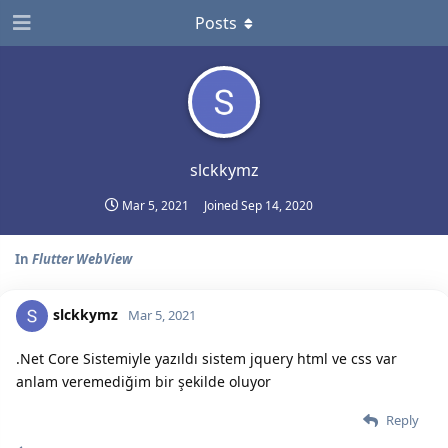
Posts
slckkymz
Mar 5, 2021
Joined
Sep 14, 2020
In
Flutter WebView
slckkymz
Mar 5, 2021
.Net Core Sistemiyle yazıldı sistem jquery html ve css var
anlam veremediğim bir şekilde oluyor
Reply