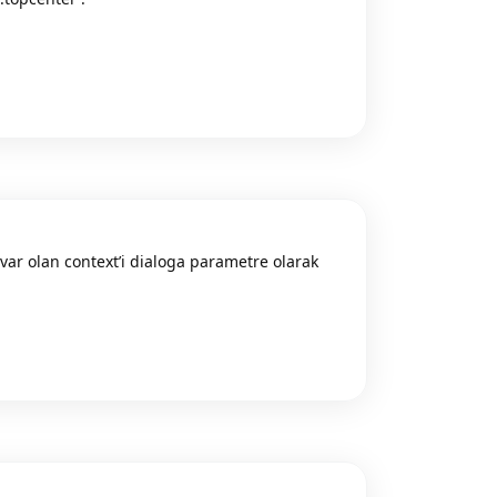
Reply
ar olan context’i dialoga parametre olarak
Reply