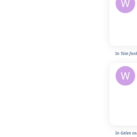
W
In
Tüm fonk
W
In
Gelen so