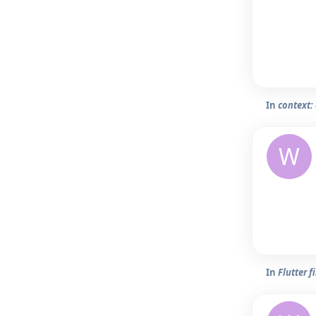
In
context:
W
In
Flutter 