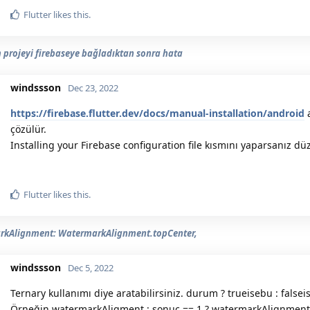
Flutter
likes this.
 projeyi firebaseye bağladıktan sonra hata
windssson
Dec 23, 2022
https://firebase.flutter.dev/docs/manual-installation/android
a
çözülür.
Installing your Firebase configuration file kısmını yaparsanız düz
Flutter
likes this.
rkAlignment: WatermarkAlignment.topCenter,
windssson
Dec 5, 2022
Ternary kullanımı diye aratabilirsiniz. durum ? trueisebu : falseis
Örneğin watermarkAligment : sonuc == 1 ? watermarkAlignment.