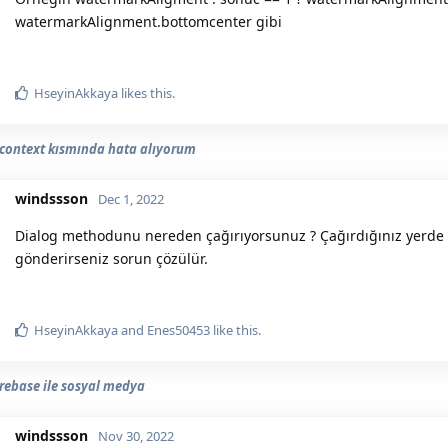
watermarkAlignment.bottomcenter gibi
HseyinAkkaya
likes this.
 context kısmında hata alıyorum
windssson
Dec 1, 2022
Dialog methodunu nereden çağırıyorsunuz ? Çağırdığınız yerde v
gönderirseniz sorun çözülür.
HseyinAkkaya
and
Enes50453
like this.
firebase ile sosyal medya
windssson
Nov 30, 2022