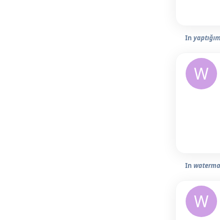
In
yaptığım
W
In
waterma
W