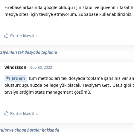
Firebase arkasında google olduğu için stabil ve güvenilir fakat
medya sitesi için tavsiye etmiyorum. Supabase kullanabilirsiniz.
Flutter
likes this.
siyonları tek dosyada toplama
windssson
Nov 30, 2022
Erdem
tüm methodları tek dosyada toplama şansınız var am
oluşturduğunuzda belleğe yük olacak. Tavsiyem Get , GetIt gibi çö
tavsiye ettiğim state management çözümü.
Flutter
likes this.
rular ve alınan hatalar hakkında