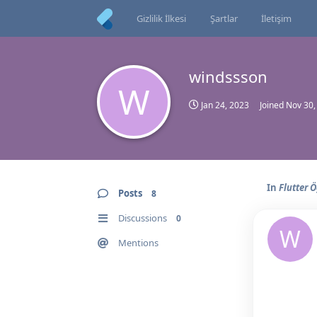
Gizlilik İlkesi
Şartlar
İletişim
windssson
W
Jan 24, 2023
Joined
Nov 30,
In
Flutter
Posts
8
Discussions
0
W
Mentions