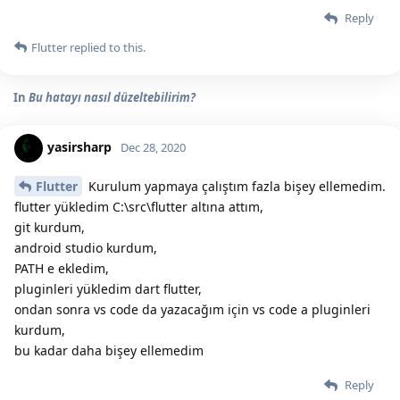
Reply
Flutter
replied to this.
In
Bu hatayı nasıl düzeltebilirim?
yasirsharp
Dec 28, 2020
Flutter
Kurulum yapmaya çalıştım fazla bişey ellemedim.
flutter yükledim C:\src\flutter altına attım,
git kurdum,
android studio kurdum,
PATH e ekledim,
pluginleri yükledim dart flutter,
ondan sonra vs code da yazacağım için vs code a pluginleri
kurdum,
bu kadar daha bişey ellemedim
Reply