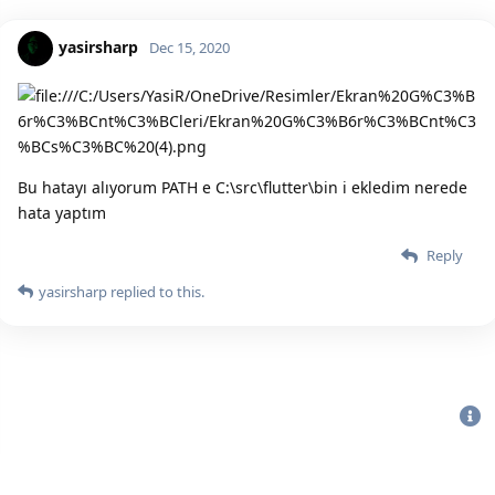
yasirsharp
Dec 15, 2020
Bu hatayı alıyorum PATH e C:\src\flutter\bin i ekledim nerede
hata yaptım
Reply
yasirsharp
replied to this.
Bu sitenin Bütün Hakları Saklıdır. Detaylı bilgi için
iletişime geç
|
2020