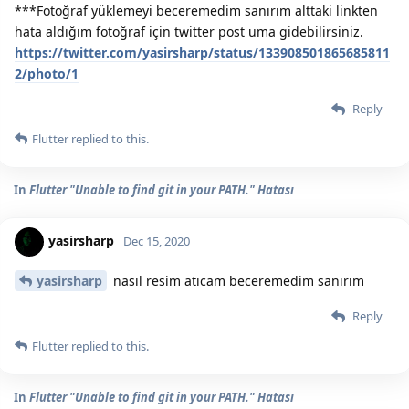
***Fotoğraf yüklemeyi beceremedim sanırım alttaki linkten
hata aldığım fotoğraf için twitter post uma gidebilirsiniz.
https://twitter.com/yasirsharp/status/133908501865685811
2/photo/1
Reply
Flutter
replied to this.
In
Flutter "Unable to find git in your PATH." Hatası
yasirsharp
Dec 15, 2020
yasirsharp
nasıl resim atıcam beceremedim sanırım
Reply
Flutter
replied to this.
In
Flutter "Unable to find git in your PATH." Hatası