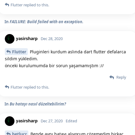
Flutter
replied to this.
In
FAILURE: Build failed with an exception.
yasirsharp
Dec 28, 2020
Flutter
Pluginleri kurdum aslında dart flutter defalarca
sildim yükledim.
önceki kurulumumda bir sorun yaşamamıştım ://
Reply
Flutter
replied to this.
In
Bu hatayı nasıl düzeltebilirim?
yasirsharp
Dec 27, 2020
Edited
betlucr
Bende aynı hatayı alıyorum çözemedim birkaç