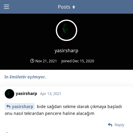
Posts
yasirsharp
Nov 21, 2021
Joined
Dec 15, 2020
In
Emülatör açılmıyor..
yasirsharp
Apr 13, 2021
yasirsharp
bide sağdan sekme olarak çıkmaya başladı
onu nasıl tekrardan pencere haline alacağım
Reply