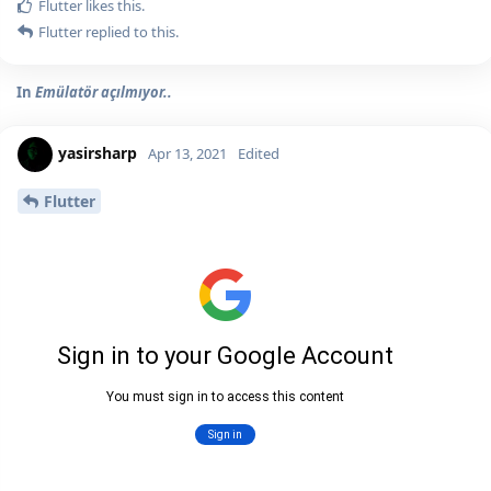
Flutter
likes this.
Flutter
replied to this.
In
Emülatör açılmıyor..
yasirsharp
Apr 13, 2021
Edited
Flutter