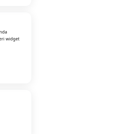
ında
ğeri widget
Reply
Reply