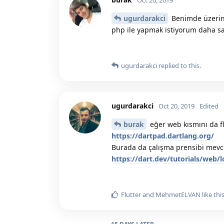
Oct 20, 2019
ugurdarakci
Benimde üzerind
php ile yapmak istiyorum daha s
ugurdarakci
replied to this.
ugurdarakci
Oct 20, 2019
Edited
burak
eğer web kısmını da fl
https://dartpad.dartlang.org/
Burada da çalışma prensibi mevc
https://dart.dev/tutorials/web/
Flutter
and
MehmetELVAN
like this