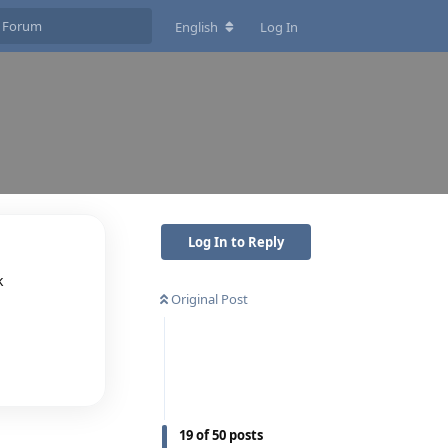
English
Log In
Log In to Reply
k
Original Post
Reply
19
of
50
posts