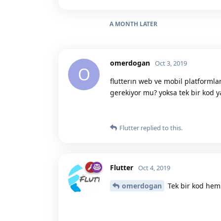
A MONTH
LATER
omerdogan
Oct 3, 2019
O
flutterın web ve mobil platformla
gerekiyor mu? yoksa tek bir kod y
Flutter
replied to this.
Flutter
Oct 4, 2019
omerdogan
Tek bir kod hem