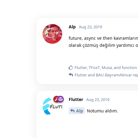
Alp
Aug 23, 2019
future, async ve then kavramları
olarak çözmüş değilim yardımcı ol
Flutter
,
TFoxT
,
Musa
, and
function
Flutter
and
BAU-BayramAlinvar
rep
Flutter
Aug 23, 2019
Alp
Notumu aldım.