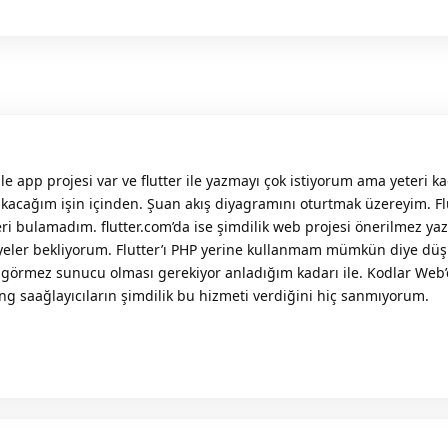
le app projesi var ve flutter ile yazmayı çok istiyorum ama yeteri k
kacağım işin içinden. Şuan akış diyagramını oturtmak üzereyim. Fl
veri bulamadım. flutter.com’da ise şimdilik web projesi önerilmez ya
iyeler bekliyorum. Flutter’ı PHP yerine kullanmam mümkün diye d
ş görmez sunucu olması gerekiyor anladığım kadarı ile. Kodlar Web
ing saağlayıcıların şimdilik bu hizmeti verdiğini hiç sanmıyorum.