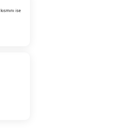
kısmını ise
Reply
Reply