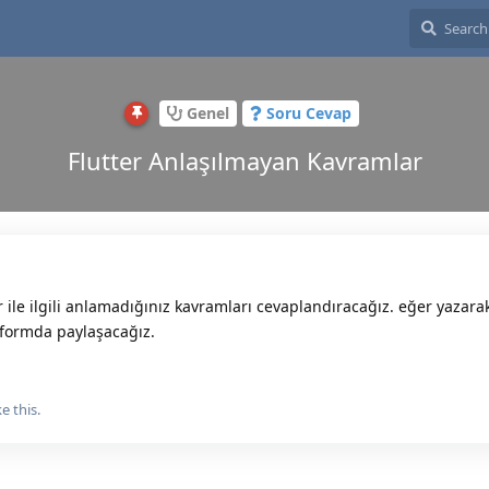
Genel
Soru Cevap
Flutter Anlaşılmayan Kavramlar
r ile ilgili anlamadığınız kavramları cevaplandıracağız. eğer yazara
tformda paylaşacağız.
ke this.