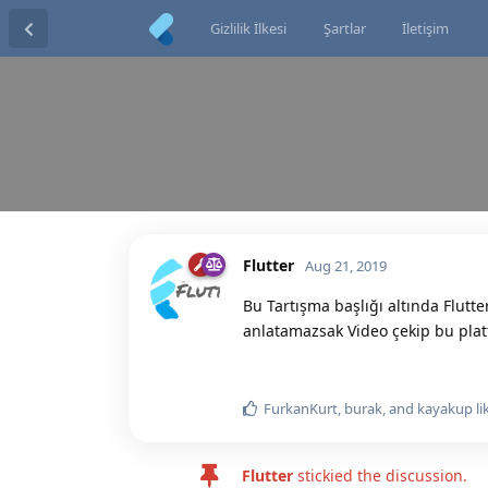
Gizlilik İlkesi
Şartlar
İletişim
Flutter
Aug 21, 2019
Bu Tartışma başlığı altında Flutte
anlatamazsak Video çekip bu pla
FurkanKurt
,
burak
, and
kayakup
li
Flutter
stickied the discussion.