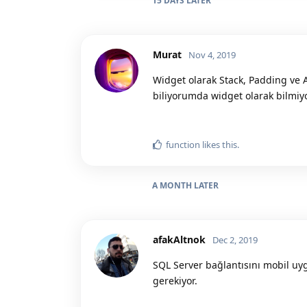
15 DAYS
LATER
Murat
Nov 4, 2019
Widget olarak Stack, Padding ve A
biliyorumda widget olarak bilmi
function
likes this.
A MONTH
LATER
afakAltnok
Dec 2, 2019
SQL Server bağlantısını mobil uy
gerekiyor.