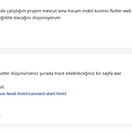
e çalıştığım projem mevcut ama hocam mobil kısmını flutter web 
ağlıklık olacağını düşünüyorum
utter düşünürseniz şurada trace edebileceğiniz bir sayfa war.
ut.
low-level-html/connect-dart-html
.