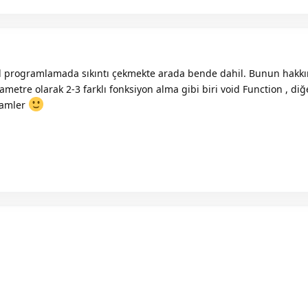
el programlamada sıkıntı çekmekte arada bende dahil. Bunun hakk
rametre olarak 2-3 farklı fonksiyon alma gibi biri void Function , di
reamler
2