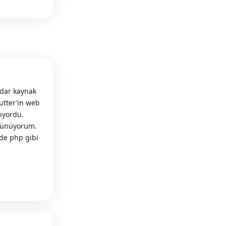
adar kaynak
utter’in web
zıyordu.
üşünüyorum.
’de php gibi
Reply