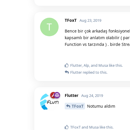
TFoxT
Aug 23, 2019
T
Bence bir çok arkadaş fonksiyon
kapsamlı bir anlatım olabilir ( pa
Function vs tarzında ) . birde St
Flutter
,
Alp
, and
Musa
like this.
Flutter
replied to this.
Flutter
Aug 24, 2019
TFoxT
Notumu aldım
TFoxT
and
Musa
like this.