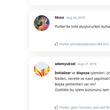
Musa
Aug 24, 2019
Flutter’da liste oluştururken kul
Flutter
and
berkaykurkcu
like this.
ademyuksel
Aug 27, 2019
İnitializer
ve
dispose
işlemleri. (i
Neden, nerede ve nasıl yapılmalı
Başka yöntemleri var mı?
Özellikle bu işlem bütününü tam
Flutter
,
glsvr
,
function
, and
said
lik