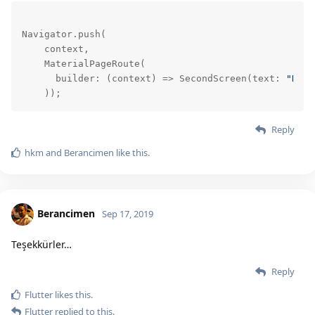
Navigator.push(

    context,

    MaterialPageRoute(

      builder: 
(context)
 =>
 SecondScreen(text: 
"Hell
    ));
Reply
hkm
and
Berancimen
like this.
Berancimen
Sep 17, 2019
Teşekkürler…
Reply
Flutter
likes this.
Flutter
replied to this.