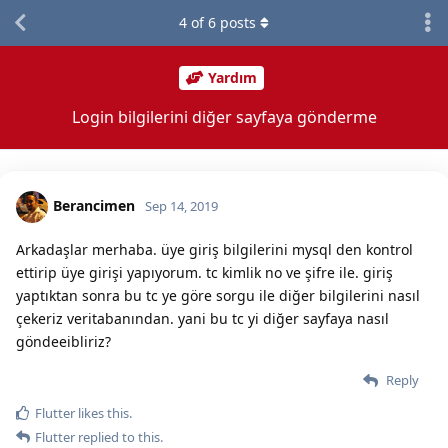
4
of
6
posts
Yardım
Login bilgilerini diğer sayfaya gönderme
Berancimen
Sep 14, 2019
Arkadaşlar merhaba. üye giriş bilgilerini mysql den kontrol
ettirip üye girişi yapıyorum. tc kimlik no ve şifre ile. giriş
yaptıktan sonra bu tc ye göre sorgu ile diğer bilgilerini nasıl
çekeriz veritabanından. yani bu tc yi diğer sayfaya nasıl
göndeeibliriz?
Reply
Flutter
likes this.
Flutter
replied to this.