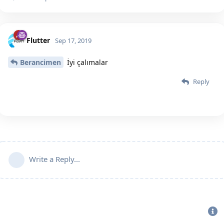
Flutter
Sep 17, 2019
Berancimen
İyi çalımalar
Reply
Write a Reply...
Bu sitenin Bütün Hakları Saklıdır. Detaylı bilgi için
iletişime geç
|
2020