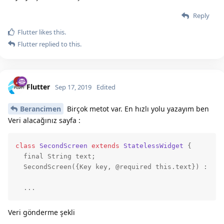
Reply
Flutter
likes this.
Flutter
replied to this.
Flutter
Sep 17, 2019
Edited
Berancimen
Birçok metot var. En hızlı yolu yazayım ben
Veri alacağınız sayfa :
class
SecondScreen
extends
StatelessWidget
 {
  final 
String
 text;

  SecondScreen({Key key, @required 
this
.text}) : 
sup
  ...
Veri gönderme şekli