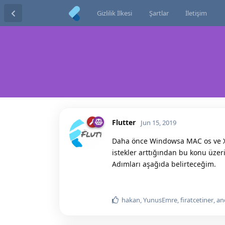
Gizlilik İlkesi
Şartlar
İletişim
Flutter
Jun 15, 2019
Daha önce Windowsa MAC os ve Xc
istekler arttığından bu konu üzer
Adımları aşağıda belirteceğim.
hakan
,
YunusEmre
,
firatcetiner
, a