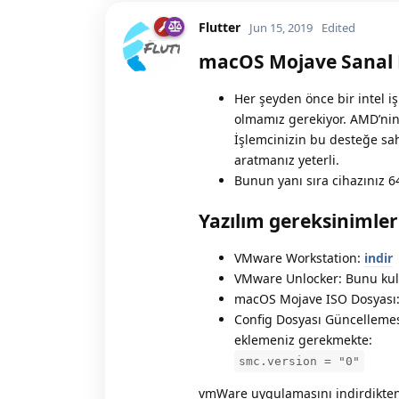
Flutter
Jun 15, 2019
Edited
macOS Mojave Sanal B
Her şeyden önce bir intel i
olmamız gerekiyor. AMD’nin
İşlemcinizin bu desteğe sa
aratmanız yeterli.
Bunun yanı sıra cihazınız 64
Yazılım gereksinimler
VMware Workstation:
indir
VMware Unlocker: Bunu ku
macOS Mojave ISO Dosyası
Config Dosyası Güncellemes
eklemeniz gerekmekte:
smc.version = "0"
vmWare uygulamasını indirdikten