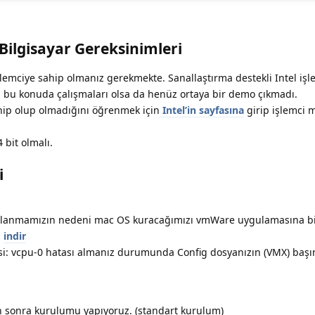
ilgisayar Gereksinimleri
şlemciye sahip olmanız gerekmekte. Sanallaştırma destekli Intel işl
 bu konuda çalışmaları olsa da henüz ortaya bir demo çıkmadı.
hip olup olmadığını öğrenmek için
Intel’in sayfasına
girip işlemci m
 bit olmalı.
i
llanmamızın nedeni mac OS kuracağımızı vmWare uygulamasına bi
:
indir
i: vcpu-0 hatası almanız durumunda Config dosyanızın (VMX) başı
 sonra kurulumu yapıyoruz. (standart kurulum)