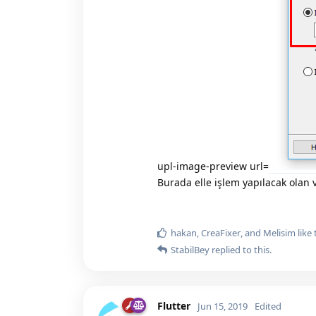
upl-image-preview url=
Burada elle işlem yapılacak olan v
hakan
,
CreaFixer
, and
Melisim
like 
StabilBey
replied to this.
Flutter
Jun 15, 2019
Edited