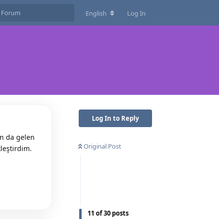
English
Log In
Log In to Reply
n da gelen
Original Post
leştirdim.
Reply
11
of
30
posts