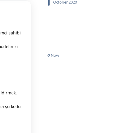
October 2020
emci sahibi
odelinizi
UNREAD
Now
ldirmek.
na şu kodu