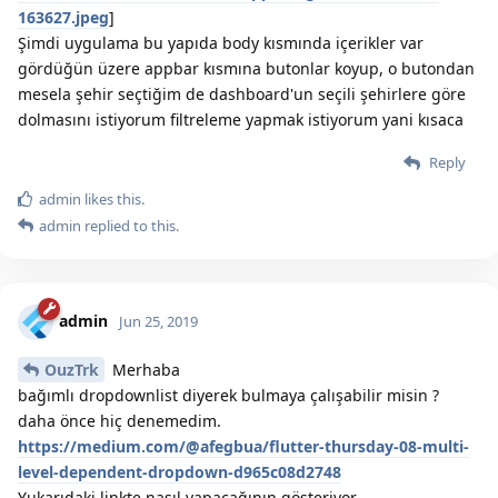
163627.jpeg
]
Şimdi uygulama bu yapıda body kısmında içerikler var
gördüğün üzere appbar kısmına butonlar koyup, o butondan
mesela şehir seçtiğim de dashboard'un seçili şehirlere göre
dolmasını istiyorum filtreleme yapmak istiyorum yani kısaca
Reply
admin
likes this.
admin
replied to this.
admin
Jun 25, 2019
OuzTrk
Merhaba
bağımlı dropdownlist diyerek bulmaya çalışabilir misin ?
daha önce hiç denemedim.
https://medium.com/@afegbua/flutter-thursday-08-multi-
level-dependent-dropdown-d965c08d2748
Yukarıdaki linkte nasıl yapacağının gösteriyor.