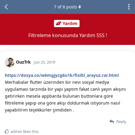
7
of
8
posts
Yardım
Filtreleme konusunda Yardım SSS !
OuzTrk
Jun 25, 2019
https://dosya.co/w6mgjycg6u1k/fisilti_arayuz.rar.html
Merhabalar flutter üzerinden bir nevi sosyal medya
uygulaması tarzında bir yapı yaptım fakat canlı yayın akışını
getirirken mesela appbarda bulunan buttonlara göre
filtreleme yapıp ona göre akışı doldurmak istiyorum nasıl
yapabilirim teşekkürler şimdiden .
Reply
admin
likes this.