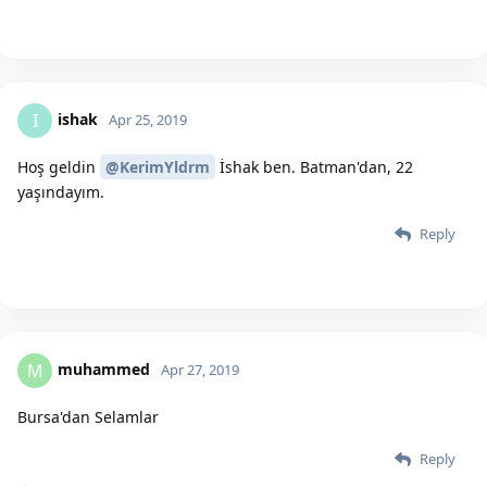
ishak
I
Apr 25, 2019
Hoş geldin
@KerimYldrm
İshak ben. Batman'dan, 22
yaşındayım.
Reply
muhammed
M
Apr 27, 2019
Bursa'dan Selamlar
Reply