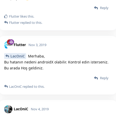
Reply
Flutter
likes this.
Flutter
replied to this.
Flutter
Nov 3, 2019
LacOniC
Merhaba,
Bu hatanın nedeni androidX olabilir. Kontrol edin isterseniz.
Bu arada Hoş geldiniz.
Reply
LacOniC
replied to this.
LacOniC
Nov 4, 2019