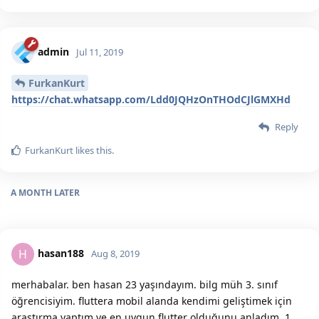
admin
Jul 11, 2019
FurkanKurt
https://chat.whatsapp.com/Ldd0JQHzOnTHOdCJlGMXHd
Reply
FurkanKurt
likes this.
A MONTH
LATER
hasan188
H
Aug 8, 2019
merhabalar. ben hasan 23 yaşındayım. bilg müh 3. sınıf
öğrencisiyim. fluttera mobil alanda kendimi geliştimek için
araştırma yaptım ve en uygun flutter olduğunu anladım. 1