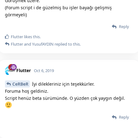
Görüşmek üzere.
(Forum script i de güzelmiş bu işler bayağı gelişmiş
görmeyeli)
Reply
Flutter
likes this.
Flutter
and
YusufAYDIN
replied to this.
Flutter
Oct 6, 2019
CeRBeR
İyi dilekleriniz için teşekkürler.
Foruma hoş geldiniz.
Script henüz beta sürümünde. O yüzden çok yaygın değil.
Reply