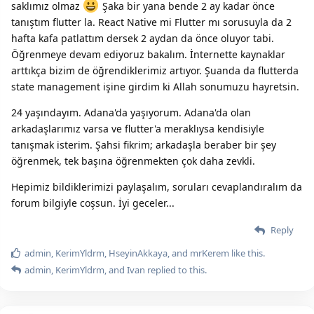
saklımız olmaz
Şaka bir yana bende 2 ay kadar önce
tanıştım flutter la. React Native mi Flutter mı sorusuyla da 2
hafta kafa patlattım dersek 2 aydan da önce oluyor tabi.
Öğrenmeye devam ediyoruz bakalım. İnternette kaynaklar
arttıkça bizim de öğrendiklerimiz artıyor. Şuanda da flutterda
state management işine girdim ki Allah sonumuzu hayretsin.
24 yaşındayım. Adana'da yaşıyorum. Adana'da olan
arkadaşlarımız varsa ve flutter'a meraklıysa kendisiyle
tanışmak isterim. Şahsi fikrim; arkadaşla beraber bir şey
öğrenmek, tek başına öğrenmekten çok daha zevkli.
Hepimiz bildiklerimizi paylaşalım, soruları cevaplandıralım da
forum bilgiyle coşsun. İyi geceler...
Reply
admin
,
KerimYldrm
,
HseyinAkkaya
, and
mrKerem
like this.
admin
,
KerimYldrm
, and
Ivan
replied to this.