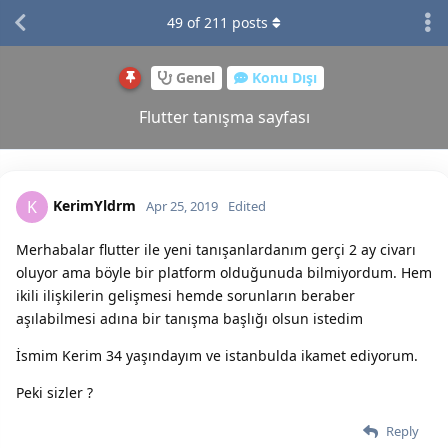
49
of
211
posts
Genel
Konu Dışı
Flutter tanışma sayfası
KerimYldrm
K
Apr 25, 2019
Edited
Merhabalar flutter ile yeni tanışanlardanım gerçi 2 ay civarı
oluyor ama böyle bir platform olduğunuda bilmiyordum. Hem
ikili ilişkilerin gelişmesi hemde sorunların beraber
aşılabilmesi adına bir tanışma başlığı olsun istedim
İsmim Kerim 34 yaşındayım ve istanbulda ikamet ediyorum.
Peki sizler ?
Reply