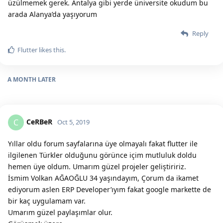
üzülmemek gerek. Antalya gibi yerde üniversite okudum bu
arada Alanya’da yaşıyorum
Reply
Flutter
likes this.
A MONTH
LATER
CeRBeR
C
Oct 5, 2019
Yıllar oldu forum sayfalarına üye olmayalı fakat flutter ile
ilgilenen Türkler olduğunu görünce içim mutluluk doldu
hemen üye oldum. Umarım güzel projeler geliştiririz.
İsmim Volkan AĞAOĞLU 34 yaşındayım, Çorum da ikamet
ediyorum aslen ERP Developer’ıyım fakat google markette de
bir kaç uygulamam var.
Umarım güzel paylaşımlar olur.