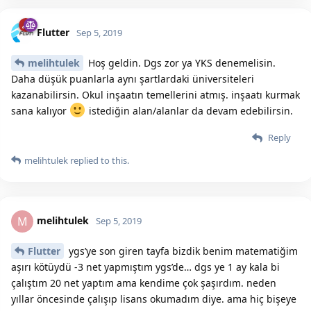
Flutter
Sep 5, 2019
melihtulek
Hoş geldin. Dgs zor ya YKS denemelisin.
Daha düşük puanlarla aynı şartlardaki üniversiteleri
kazanabilirsin. Okul inşaatın temellerini atmış. inşaatı kurmak
sana kalıyor
istediğin alan/alanlar da devam edebilirsin.
Reply
melihtulek
replied to this.
melihtulek
M
Sep 5, 2019
Flutter
ygs’ye son giren tayfa bizdik benim matematiğim
aşırı kötüydü -3 net yapmıştım ygs’de… dgs ye 1 ay kala bi
çalıştım 20 net yaptım ama kendime çok şaşırdım. neden
yıllar öncesinde çalışıp lisans okumadım diye. ama hiç bişeye