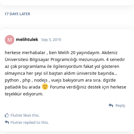
17 DAYS
LATER
melihtulek
M
Sep 5, 2019
herkese merhabalar , ben Melih 20 yaşındayım. Akdeniz
Üniversitesi Bilgisayar Programcılığı mezunuyum. 4 senedir
az çok programlama ile ilgileniyordum fakat yol gösteren
olmayınca her şeyi sil baştan aldım üniversite başında…
python , php , nodejs , vuejs bakıyorum ara sıra. dgs’de
patladık bu arada
Foruma verdiğiniz destek için herkese
teşekkür ediyorum.
Reply
Flutter
likes this.
Flutter
replied to this.