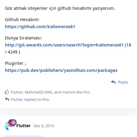
Göz atmak isteyenler için github hesabımı yazıyorum.
Github Hesabım:
https://github.com/kalismeras61
Dünya Sıralaması:
http://git-awards.com/users/search?login=kalismeras61
(18
/ 4249 )
Pluginler ;
https://pub.dev/publishers/yasinilhan.com/packages
Reply
Flutter
,
MehmetELVAN
, and
memre
like this.
Flutter
replied to this.
Flutter
Dec 9, 2019