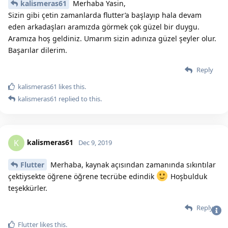
kalismeras61
Merhaba Yasin,
Sizin gibi çetin zamanlarda flutter’a başlayıp hala devam
eden arkadaşları aramızda görmek çok güzel bir duygu.
Aramıza hoş geldiniz. Umarım sizin adınıza güzel şeyler olur.
Başarılar dilerim.
Reply
kalismeras61
likes this.
kalismeras61
replied to this.
kalismeras61
K
Dec 9, 2019
Flutter
Merhaba, kaynak açısından zamanında sıkıntılar
çektiysekte öğrene öğrene tecrübe edindik
Hoşbulduk
teşekkürler.
Reply
Bu sitenin Bütün Hakları Saklıdır. Detaylı bilgi için
iletişime geç
|
2020
Flutter
likes this.