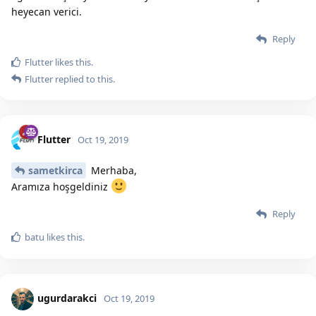
heyecan verici.
Reply
Flutter
likes this.
Flutter
replied to this.
Flutter
Oct 19, 2019
sametkirca
Merhaba,
Aramıza hoşgeldiniz
Reply
batu
likes this.
ugurdarakci
Oct 19, 2019