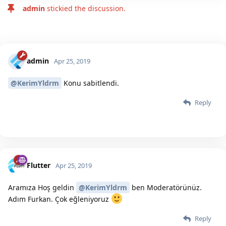
admin
stickied the discussion.
admin
Apr 25, 2019
@KerimYldrm
Konu sabitlendi.
Reply
Flutter
Apr 25, 2019
Aramıza Hoş geldin
@KerimYldrm
ben Moderatörünüz.
Adım Furkan. Çok eğleniyoruz
Reply