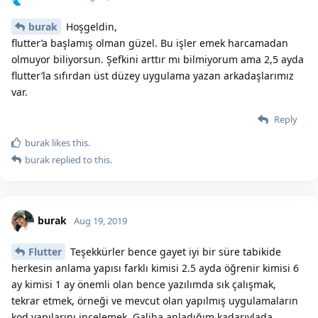
burak
Hoşgeldin,
flutter’a başlamış olman güzel. Bu işler emek harcamadan
olmuyor biliyorsun. Şefkini arttır mı bilmiyorum ama 2,5 ayda
flutter’la sıfırdan üst düzey uygulama yazan arkadaşlarımız
var.
Reply
burak
likes this.
burak
replied to this.
burak
Aug 19, 2019
Flutter
Teşekkürler bence gayet iyi bir süre tabikide
herkesin anlama yapısı farklı kimisi 2.5 ayda öğrenir kimisi 6
ay kimisi 1 ay önemli olan bence yazılımda sık çalışmak,
tekrar etmek, örneği ve mevcut olan yapılmış uygulamaların
kod yapılarını incelemek. Galiba anladığım kadarıylada