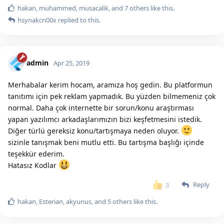
hakan
,
muhammed
,
musacalik
, and
7
others
like this.
hsynakcn00x
replied to this.
admin
Apr 25, 2019
Merhabalar kerim hocam, aramıza hoş gedin. Bu platformun
tanıtımı için pek reklam yapmadık. Bu yüzden bilmemeniz çok
normal. Daha çok internette bir sorun/konu araştırması
yapan yazılımcı arkadaşlarımızın bizi keşfetmesini istedik.
Diğer türlü gereksiz konu/tartışmaya neden oluyor.
sizinle tanışmak beni mutlu etti. Bu tartışma başlığı içinde
teşekkür ederim.
Hatasız Kodlar
Reply
3
hakan
,
Esterian
,
akyunus
, and
5
others
like this.