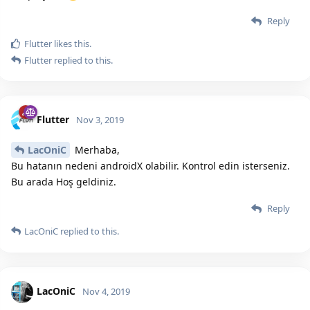
Reply
Flutter
likes this.
Flutter
replied to this.
Flutter
Nov 3, 2019
LacOniC
Merhaba,
Bu hatanın nedeni androidX olabilir. Kontrol edin isterseniz.
Bu arada Hoş geldiniz.
Reply
LacOniC
replied to this.
LacOniC
Nov 4, 2019