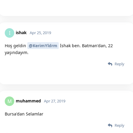
ishak
I
Apr 25, 2019
Hoş geldin
@KerimYldrm
İshak ben. Batman'dan, 22
yaşındayım.
Reply
muhammed
M
Apr 27, 2019
Bursa'dan Selamlar
Reply