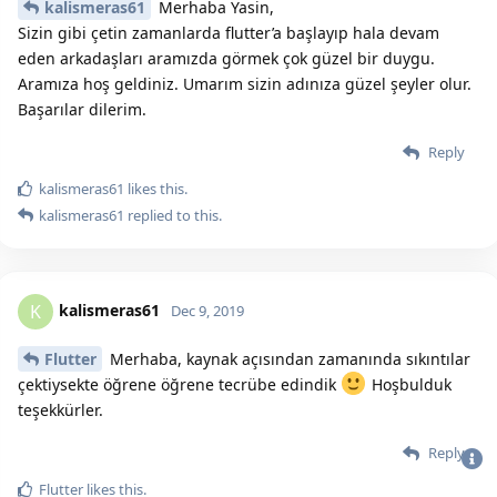
kalismeras61
Merhaba Yasin,
Sizin gibi çetin zamanlarda flutter’a başlayıp hala devam
eden arkadaşları aramızda görmek çok güzel bir duygu.
Aramıza hoş geldiniz. Umarım sizin adınıza güzel şeyler olur.
Başarılar dilerim.
Reply
kalismeras61
likes this.
kalismeras61
replied to this.
kalismeras61
K
Dec 9, 2019
Flutter
Merhaba, kaynak açısından zamanında sıkıntılar
çektiysekte öğrene öğrene tecrübe edindik
Hoşbulduk
teşekkürler.
Reply
Bu sitenin Bütün Hakları Saklıdır. Detaylı bilgi için
iletişime geç
|
2020
Flutter
likes this.