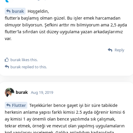
burak
Hoşgeldin,
flutter’a başlamış olman güzel. Bu işler emek harcamadan
olmuyor biliyorsun. Şefkini arttır mı bilmiyorum ama 2,5 ayda
flutter’la sıfırdan üst düzey uygulama yazan arkadaşlarımız
var.
Reply
burak
likes this.
burak
replied to this.
burak
Aug 19, 2019
Flutter
Teşekkürler bence gayet iyi bir süre tabikide
herkesin anlama yapısı farklı kimisi 2.5 ayda öğrenir kimisi 6
ay kimisi 1 ay önemli olan bence yazılımda sık çalışmak,
tekrar etmek, örneği ve mevcut olan yapılmış uygulamaların
kod yapılarını incelemek. Galiba anladığım kadarıylada