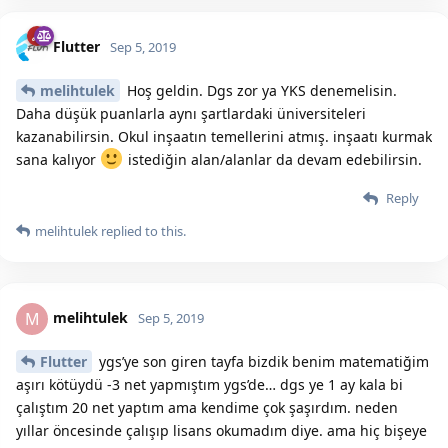
Flutter
Sep 5, 2019
melihtulek
Hoş geldin. Dgs zor ya YKS denemelisin.
Daha düşük puanlarla aynı şartlardaki üniversiteleri
kazanabilirsin. Okul inşaatın temellerini atmış. inşaatı kurmak
sana kalıyor
istediğin alan/alanlar da devam edebilirsin.
Reply
melihtulek
replied to this.
melihtulek
M
Sep 5, 2019
Flutter
ygs’ye son giren tayfa bizdik benim matematiğim
aşırı kötüydü -3 net yapmıştım ygs’de… dgs ye 1 ay kala bi
çalıştım 20 net yaptım ama kendime çok şaşırdım. neden
yıllar öncesinde çalışıp lisans okumadım diye. ama hiç bişeye