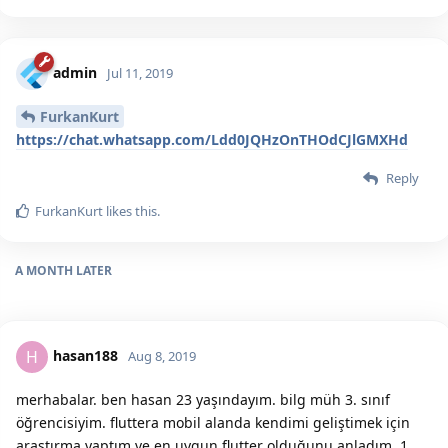
admin
Jul 11, 2019
FurkanKurt
https://chat.whatsapp.com/Ldd0JQHzOnTHOdCJlGMXHd
Reply
FurkanKurt
likes this.
A MONTH
LATER
hasan188
H
Aug 8, 2019
merhabalar. ben hasan 23 yaşındayım. bilg müh 3. sınıf
öğrencisiyim. fluttera mobil alanda kendimi geliştimek için
araştırma yaptım ve en uygun flutter olduğunu anladım. 1