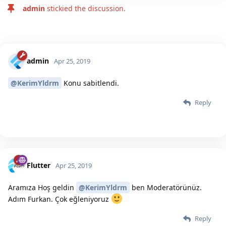
admin
stickied the discussion.
admin
Apr 25, 2019
@KerimYldrm
Konu sabitlendi.
Reply
Flutter
Apr 25, 2019
Aramıza Hoş geldin
@KerimYldrm
ben Moderatörünüz.
Adım Furkan. Çok eğleniyoruz
Reply