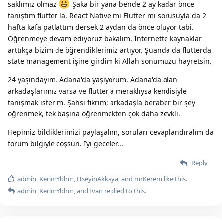
saklımız olmaz
Şaka bir yana bende 2 ay kadar önce
tanıştım flutter la. React Native mi Flutter mı sorusuyla da 2
hafta kafa patlattım dersek 2 aydan da önce oluyor tabi.
Öğrenmeye devam ediyoruz bakalım. İnternette kaynaklar
arttıkça bizim de öğrendiklerimiz artıyor. Şuanda da flutterda
state management işine girdim ki Allah sonumuzu hayretsin.
24 yaşındayım. Adana'da yaşıyorum. Adana'da olan
arkadaşlarımız varsa ve flutter'a meraklıysa kendisiyle
tanışmak isterim. Şahsi fikrim; arkadaşla beraber bir şey
öğrenmek, tek başına öğrenmekten çok daha zevkli.
Hepimiz bildiklerimizi paylaşalım, soruları cevaplandıralım da
forum bilgiyle coşsun. İyi geceler...
Reply
admin
,
KerimYldrm
,
HseyinAkkaya
, and
mrKerem
like this.
admin
,
KerimYldrm
, and
Ivan
replied to this.