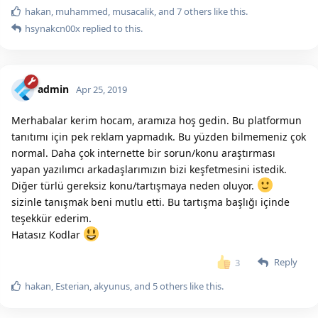
hakan
,
muhammed
,
musacalik
, and
7
others
like this.
hsynakcn00x
replied to this.
admin
Apr 25, 2019
Merhabalar kerim hocam, aramıza hoş gedin. Bu platformun
tanıtımı için pek reklam yapmadık. Bu yüzden bilmemeniz çok
normal. Daha çok internette bir sorun/konu araştırması
yapan yazılımcı arkadaşlarımızın bizi keşfetmesini istedik.
Diğer türlü gereksiz konu/tartışmaya neden oluyor.
sizinle tanışmak beni mutlu etti. Bu tartışma başlığı içinde
teşekkür ederim.
Hatasız Kodlar
Reply
3
hakan
,
Esterian
,
akyunus
, and
5
others
like this.