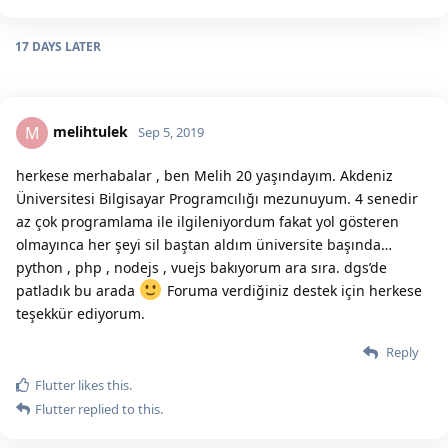
17 DAYS
LATER
melihtulek
M
Sep 5, 2019
herkese merhabalar , ben Melih 20 yaşındayım. Akdeniz
Üniversitesi Bilgisayar Programcılığı mezunuyum. 4 senedir
az çok programlama ile ilgileniyordum fakat yol gösteren
olmayınca her şeyi sil baştan aldım üniversite başında…
python , php , nodejs , vuejs bakıyorum ara sıra. dgs’de
patladık bu arada
Foruma verdiğiniz destek için herkese
teşekkür ediyorum.
Reply
Flutter
likes this.
Flutter
replied to this.