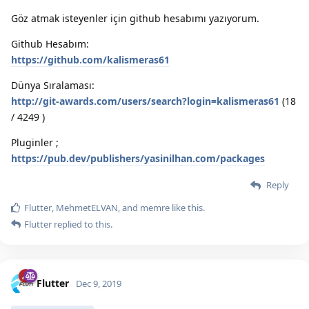
Göz atmak isteyenler için github hesabımı yazıyorum.
Github Hesabım:
https://github.com/kalismeras61
Dünya Sıralaması:
http://git-awards.com/users/search?login=kalismeras61
(18
/ 4249 )
Pluginler ;
https://pub.dev/publishers/yasinilhan.com/packages
Reply
Flutter
,
MehmetELVAN
, and
memre
like this.
Flutter
replied to this.
Flutter
Dec 9, 2019