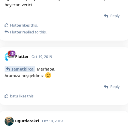
heyecan verici.
Reply
Flutter
likes this.
Flutter
replied to this.
Flutter
Oct 19, 2019
sametkirca
Merhaba,
Aramıza hoşgeldiniz
Reply
batu
likes this.
ugurdarakci
Oct 19, 2019