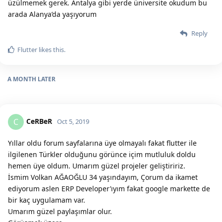
üzülmemek gerek. Antalya gibi yerde üniversite okudum bu
arada Alanya’da yaşıyorum
Reply
Flutter
likes this.
A MONTH
LATER
CeRBeR
C
Oct 5, 2019
Yıllar oldu forum sayfalarına üye olmayalı fakat flutter ile
ilgilenen Türkler olduğunu görünce içim mutluluk doldu
hemen üye oldum. Umarım güzel projeler geliştiririz.
İsmim Volkan AĞAOĞLU 34 yaşındayım, Çorum da ikamet
ediyorum aslen ERP Developer’ıyım fakat google markette de
bir kaç uygulamam var.
Umarım güzel paylaşımlar olur.