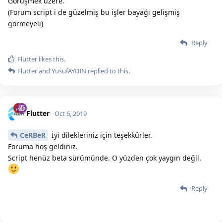
Görüşmek üzere.
(Forum script i de güzelmiş bu işler bayağı gelişmiş
görmeyeli)
Reply
Flutter
likes this.
Flutter
and
YusufAYDIN
replied to this.
Flutter
Oct 6, 2019
CeRBeR
İyi dilekleriniz için teşekkürler.
Foruma hoş geldiniz.
Script henüz beta sürümünde. O yüzden çok yaygın değil.
Reply