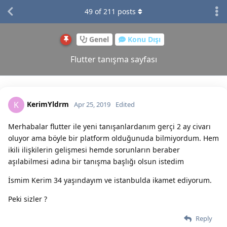
49
of
211
posts
Genel
Konu Dışı
Flutter tanışma sayfası
KerimYldrm
K
Apr 25, 2019
Edited
Merhabalar flutter ile yeni tanışanlardanım gerçi 2 ay civarı
oluyor ama böyle bir platform olduğunuda bilmiyordum. Hem
ikili ilişkilerin gelişmesi hemde sorunların beraber
aşılabilmesi adına bir tanışma başlığı olsun istedim
İsmim Kerim 34 yaşındayım ve istanbulda ikamet ediyorum.
Peki sizler ?
Reply