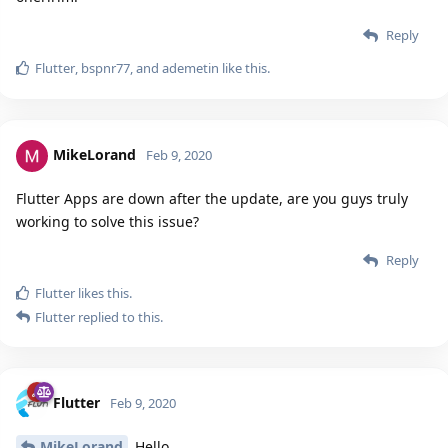
Reply
Flutter
,
bspnr77
, and
ademetin
like this.
MikeLorand
Feb 9, 2020
Flutter Apps are down after the update, are you guys truly
working to solve this issue?
Reply
Flutter
likes this.
Flutter
replied to this.
Flutter
Feb 9, 2020
MikeLorand
Hello,