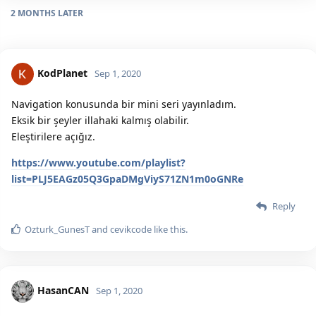
2 MONTHS
LATER
KodPlanet
Sep 1, 2020
Navigation konusunda bir mini seri yayınladım.
Eksik bir şeyler illahaki kalmış olabilir.
Eleştirilere açığız.
https://www.youtube.com/playlist?
list=PLJ5EAGz05Q3GpaDMgViyS71ZN1m0oGNRe
Reply
Ozturk_GunesT
and
cevikcode
like this.
HasanCAN
Sep 1, 2020