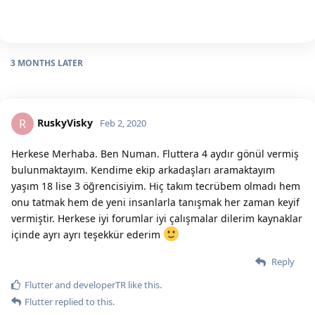
3 MONTHS
LATER
RuskyVisky
R
Feb 2, 2020
Herkese Merhaba. Ben Numan. Fluttera 4 aydır gönül vermiş
bulunmaktayım. Kendime ekip arkadaşları aramaktayım
yaşım 18 lise 3 öğrencisiyim. Hiç takım tecrübem olmadı hem
onu tatmak hem de yeni insanlarla tanışmak her zaman keyif
vermiştir. Herkese iyi forumlar iyi çalışmalar dilerim kaynaklar
içinde ayrı ayrı teşekkür ederim
Reply
Flutter
and
developerTR
like this.
Flutter
replied to this.