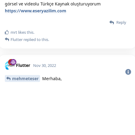
görsel ve videolu Türkçe Kaynak oluşturuyorum
https://www.eseryazilim.com
Reply
mrt
likes this.
Flutter
replied to this.
Flutter
Nov 30, 2022
Bu sitenin Bütün Hakları Saklıdır. Detaylı bilgi için
iletişime geç
|
2020
mehmeteser
Merhaba,
Elinize sağlık. Aynı içerik iki kere paylaşıldığı için 2.sini sildim.
Reply