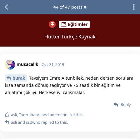
44
of
47
posts
Eğitimler
Flutter Türkçe Kaynak
musacalik
Oct 21, 2019
burak
Tavsiyem Emre Altunbilek, neden dersen sorulara
kısa zamanda dönüş sağlıyor ve 76 saatlik bir eğitim ve
anlatımı çok iyi. Herkese iyi çalışmalar.
Reply
asli
,
Tugrulhanc
, and
ademetin
like this.
asli
and
ssdwho
replied to this.