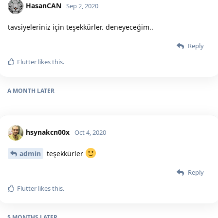
HasanCAN
Sep 2, 2020
tavsiyeleriniz için teşekkürler. deneyeceğim..
Reply
Flutter
likes this.
A MONTH
LATER
hsynakcn00x
Oct 4, 2020
admin
teşekkürler
Reply
Flutter
likes this.
5 MONTHS
LATER