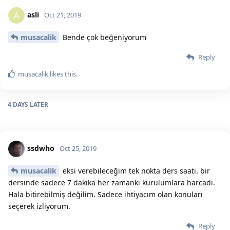
asli
A
Oct 21, 2019
musacalik
Bende çok beğeniyorum
Reply
musacalik
likes this.
4 DAYS
LATER
ssdwho
Oct 25, 2019
musacalik
eksi verebileceğim tek nokta ders saati. bir
dersinde sadece 7 dakika her zamanki kurulumlara harcadı.
Hala bitirebilmiş değilim. Sadece ihtiyacım olan konuları
seçerek izliyorum.
Reply