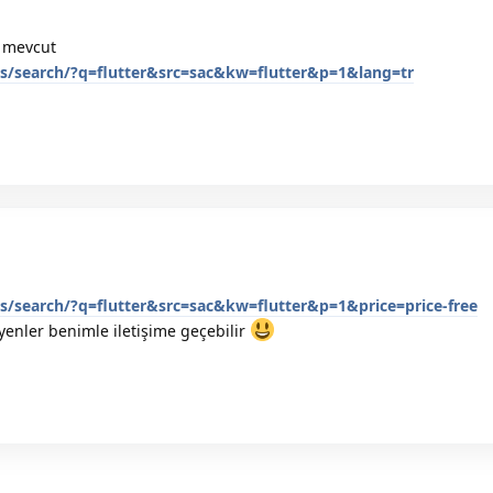
i mevcut
/search/?q=flutter&src=sac&kw=flutter&p=1&lang=tr
/search/?q=flutter&src=sac&kw=flutter&p=1&price=price-free
yenler benimle iletişime geçebilir