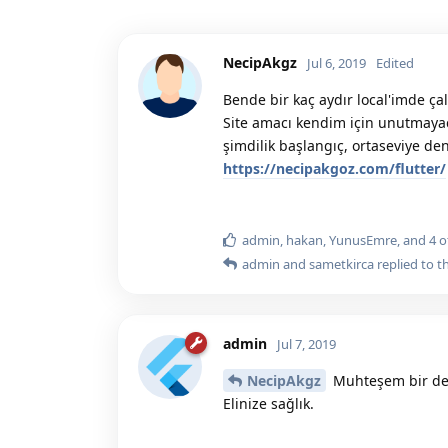
NecipAkgz
Jul 6, 2019
Edited
Bende bir kaç aydır local'imde çal
Site amacı kendim için unutmayac
şimdilik başlangıç, ortaseviye de
https://necipakgoz.com/flutter/
admin
,
hakan
,
YunusEmre
, and
4
o
admin
and
sametkirca
replied to th
admin
Jul 7, 2019
NecipAkgz
Muhteşem bir det
Elinize sağlık.