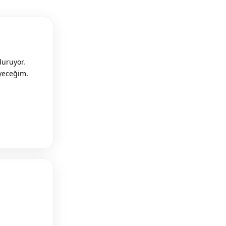
duruyor.
eyeceğim.
Reply
Reply