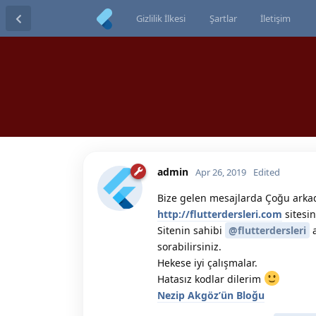
Gizlilik İlkesi
Şartlar
İletişim
admin
Apr 26, 2019
Edited
Bize gelen mesajlarda Çoğu arkad
http://flutterdersleri.com
sitesin
Sitenin sahibi
@flutterdersleri
a
sorabilirsiniz.
Hekese iyi çalışmalar.
Hatasız kodlar dilerim
Nezip Akgöz’ün Bloğu