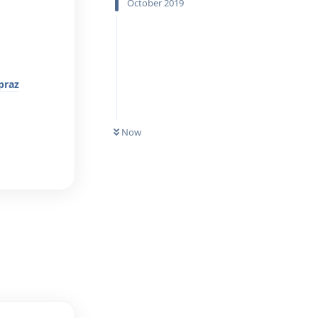
October 2019
praz
UNREAD
Reply
Now