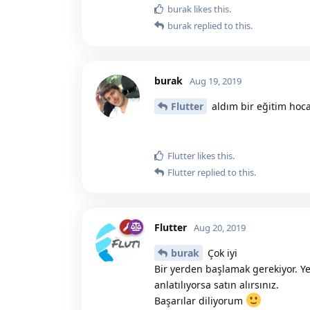
burak
likes this.
burak
replied to this.
burak
Aug 19, 2019
Flutter
aldım bir eğitim hoc
Flutter
likes this.
Flutter
replied to this.
Flutter
Aug 20, 2019
burak
Çok iyi
Bir yerden başlamak gerekiyor. Ye
anlatılıyorsa satın alırsınız.
Başarılar diliyorum