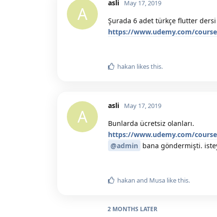
asli
May 17, 2019
A
Şurada 6 adet türkçe flutter ders
https://www.udemy.com/courses
hakan
likes this.
asli
May 17, 2019
A
Bunlarda ücretsiz olanları.
https://www.udemy.com/courses
@admin
bana göndermişti. iste
hakan
and
Musa
like this.
2 MONTHS
LATER