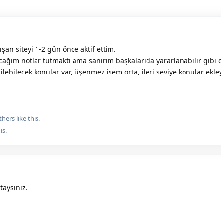
ışan siteyi 1-2 gün önce aktif ettim.
ağım notlar tutmaktı ama sanırım başkalarıda yararlanabilir gibi 
nilebilecek konular var, üşenmez isem orta, ileri seviye konular ekl
thers
like this.
is.
aysınız.