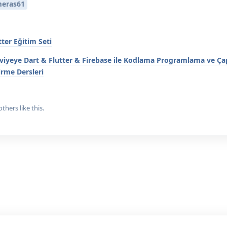
meras61
tter Eğitim Seti
i Seviyeye Dart & Flutter & Firebase ile Kodlama Programlama ve Ça
rme Dersleri
others
like this.