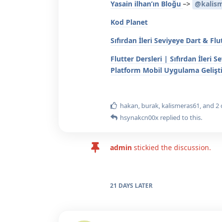
Yasain ilhan’ın Bloğu
–>
@kalis
Kod Planet
Sıfırdan İleri Seviyeye Dart & Flu
Flutter Dersleri | Sıfırdan İler
Platform Mobil Uygulama Gelişti
hakan
,
burak
,
kalismeras61
, and
2
hsynakcn00x
replied to this.
admin
stickied the discussion.
21 DAYS
LATER