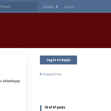
English
Log In
Log In to Reply
Original Post
i etiketleyip
18
of
47
posts