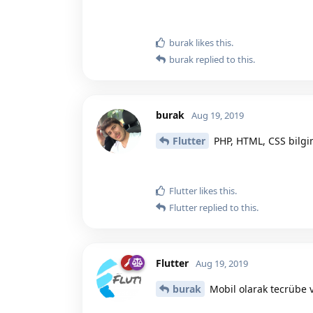
burak
likes this.
burak
replied to this.
burak
Aug 19, 2019
Flutter
PHP, HTML, CSS bilg
Flutter
likes this.
Flutter
replied to this.
Flutter
Aug 19, 2019
burak
Mobil olarak tecrübe v