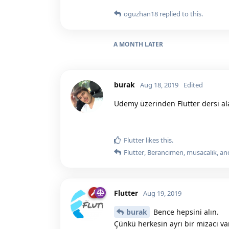
oguzhan18
replied to this.
A MONTH
LATER
burak
Aug 18, 2019
Edited
Udemy üzerinden Flutter dersi ala
Flutter
likes this.
Flutter
,
Berancimen
,
musacalik
, a
Flutter
Aug 19, 2019
burak
Bence hepsini alın.
Çünkü herkesin ayrı bir mizacı var